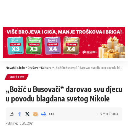
NovaBila.info
>
Društvo
>
Kultura
>
„Božić u Busovači“ darovao svu djecu u povodu blagdana svetog Nikole
DRUŠTVO
„Božić u Busovači“ darovao svu djecu
u povodu blagdana svetog Nikole
5 Min Čitanja
Published 06/12/2021