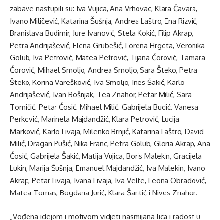
zabave nastupili su: Iva Vujica, Ana Vrhovac, Klara Čavara,
Ivano Miličević, Katarina Šušnja, Andrea Laštro, Ena Rizvić,
Branislava Budimir, Jure Ivanović, Stela Kokić, Filip Akrap,
Petra Andrijašević, Elena Grubešić, Lorena Hrgota, Veronika
Golub, Iva Petrović, Matea Petrović, Tijana Ćorović, Tamara
Ćorović, Mihael Smoljo, Andrea Smoljo, Sara Šteko, Petra
Šteko, Korina Varešković, Iva Smoljo, Ines Šakić, Karlo
Andrijašević, Ivan Bošnjak, Tea Znahor, Petar Milić, Sara
Tomičić, Petar Ćosić, Mihael Milić, Gabrijela Budić, Vanesa
Perković, Marinela Majdandžić, Klara Petrović, Lucija
Marković, Karlo Livaja, Milenko Brnjić, Katarina Laštro, David
Milić, Dragan Pušić, Nika Franc, Petra Golub, Gloria Akrap, Ana
Ćosić, Gabrijela Šakić, Matija Vujica, Boris Malekin, Gracijela
Lukin, Marija Šušnja, Emanuel Majdandžić, Iva Malekin, Ivano
Akrap, Petar Livaja, Ivana Livaja, Iva Velte, Leona Obradović,
Matea Tomas, Bogdana Jurić, Klara Šantić i Nives Znahor.
„Vođena idejom i motivom vidjeti nasmijana lica i radost u