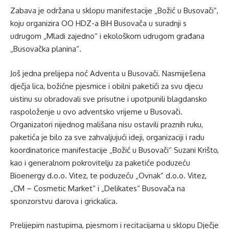
Zabava je održana u sklopu manifestacije „Božić u Busovači“,
koju organizira OO HDZ-a BiH Busovača u suradnji s
udrugom „Mladi zajedno“ i ekološkom udrugom građana
„Busovačka planina“.
Još jedna prelijepa noć Adventa u Busovači. Nasmiješena
dječja lica, božićne pjesmice i obilni paketići za svu djecu
uistinu su obradovali sve prisutne i upotpunili blagdansko
raspoloženje u ovo adventsko vrijeme u Busovači.
Organizatori nijednog mališana nisu ostavili praznih ruku,
paketića je bilo za sve zahvaljujući ideji, organizaciji i radu
koordinatorice manifestacije „Božić u Busovači“ Suzani Krišto,
kao i generalnom pokrovitelju za paketiće poduzeću
Bioenergy d.o.o. Vitez, te poduzeću „Ovnak“ d.o.o. Vitez,
„CM – Cosmetic Market“ i „Delikates“ Busovača na
sponzorstvu darova i grickalica.
Prelijepim nastupima, pjesmom i recitacijama u sklopu Dječje