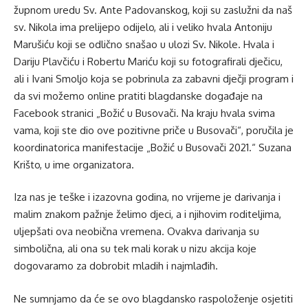
župnom uredu Sv. Ante Padovanskog, koji su zaslužni da naš
sv. Nikola ima prelijepo odijelo, ali i veliko hvala Antoniju
Marušiću koji se odlično snašao u ulozi Sv. Nikole. Hvala i
Dariju Plavčiću i Robertu Mariću koji su fotografirali dječicu,
ali i Ivani Smoljo koja se pobrinula za zabavni dječji program i
da svi možemo online pratiti blagdanske događaje na
Facebook stranici „Božić u Busovači. Na kraju hvala svima
vama, koji ste dio ove pozitivne priče u Busovači“, poručila je
koordinatorica manifestacije „Božić u Busovači 2021.“ Suzana
Krišto, u ime organizatora.
Iza nas je teške i izazovna godina, no vrijeme je darivanja i
malim znakom pažnje želimo djeci, a i njihovim roditeljima,
uljepšati ova neobična vremena. Ovakva darivanja su
simbolična, ali ona su tek mali korak u nizu akcija koje
dogovaramo za dobrobit mladih i najmlađih.
Ne sumnjamo da će se ovo blagdansko raspoloženje osjetiti