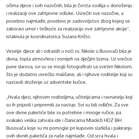
očima djece i svih nazočnih, bila je čvrsta vodilja u donošenju
i realizaciji ove zahtjevne odluke. Usrećiti sve nazočne, a
posebno najmlađe, posebno je zadovoljstvo zbog kojeg se
zaboravi umor i teškoće za realizaciju ove zahtjevne akcije“,
istaknula je koordinatorica Suzana Krišto.
Veselje djece ali i odraslih u noći sv. Nikole u Busovači bila je
divna, topla atmosfera i osmijeh na dječjim licima. Uz vrećice
pune darova, svi su se mogli fotografirati sa svetim Nikolom,
što je dodatno usrećilo mališane, ali i njihove roditelje koji su
nastavili druženje uz adventske kućice.
„Hvala djeci, njihovim roditeljima, učiteljicama i ravnatelju koji
su ih prijavili i pripremili za nastup. Svi su bili odlični. Za sve
ove divne paketiće bile su potrebne i mnoge ručice, pa
svakako velika zahvala ide i članicama Mladeži HDZ BiH
Busovača koje su mi pomogle pri kupovini slatkiša i pakiranju
ovih divnih paketića za naše najmlađe. Od srca hvala i