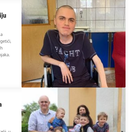
iju
za
etići,
ih
njaka.
a
lji, u