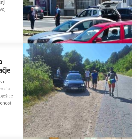
nji
voj
a
ačje
s u
vozila
pješice
renosi