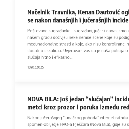
Načelnik Travnika, Kenan Dautović og
se nakon današnjih i jučerašnjih incid
Poštovane sugrađanke i sugrađani, jučer i danas smo 
našem gradu doživjeli neke nemile scene koje su podi
međunacionalne strasti a koje, ako nisu kontrolirane,
dodatno eskalirati. Uvjeravam vas da je naša policija u
slučaja hitno i efikasno
…
19/07/2025
NOVA BILA: Još jedan “slučajan” incid
metci kroz prozor i poruka između re
Nakon jučerašnjeg “junačkog pohoda” internet ratnika
spomen-obilježje HVO-a Pješčara (Nova Bila), gdje su 