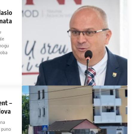
lasio
enata
u
gle
 mogu
 oba
ent –
dova
 na
s puno