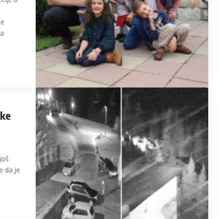
se
za
ske
g
još
e da je