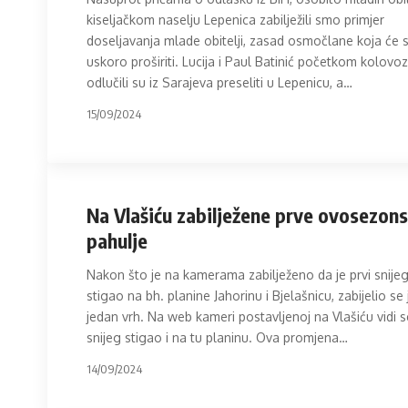
kiseljačkom naselju Lepenica zabilježili smo primjer
doseljavanja mlade obitelji, zasad osmočlane koja će 
uskoro proširiti. Lucija i Paul Batinić početkom kolovo
odlučili su iz Sarajeva preseliti u Lepenicu, a
…
15/09/2024
Na Vlašiću zabilježene prve ovosezon
pahulje
Nakon što je na kamerama zabilježeno da je prvi snije
stigao na bh. planine Jahorinu i Bjelašnicu, zabijelio se 
jedan vrh. Na web kameri postavljenoj na Vlašiću vidi s
snijeg stigao i na tu planinu. Ova promjena
…
14/09/2024