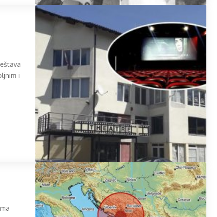
ještava
ljnim i
rema