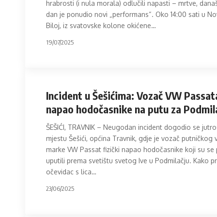
hrabrosti (i nula morala) odlučili napasti – mrtve, današ
dan je ponudio novi „performans“. Oko 14:00 sati u No
Biloj, iz svatovske kolone okićene
…
19/07/2025
Incident u Šešićima: Vozač VW Passat
napao hodočasnike na putu za Podmil
ŠEŠIĆI, TRAVNIK – Neugodan incident dogodio se jutro
mjestu Šešići, općina Travnik, gdje je vozač putničkog 
marke VW Passat fizički napao hodočasnike koji su se 
uputili prema svetištu svetog Ive u Podmilačju. Kako p
očevidac s lica
…
23/06/2025