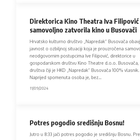
Direktorica Kino Theatra Iva Filipović
samovoljno zatvorila kino u Busovači
Hrvatsko kulturno društvo „Napredak“ Busovača obav
javnost o ozbiljnoj situaciji koja je prouzročena samovo
neodgovornim postupcima Ive Filipović, direktorice u
gospodarskom društvu Kino Theatre d.o.o. Busovača,
društva čiji je HKD „Napredak“ Busovača 100% vlasnik.
Naprijed spomenuta osoba je, bez
…
11/09/2024
Potres pogodio središnju Bosnu!
Jutro u 8:33 jači potres pogodio je središnju Bosnu. P