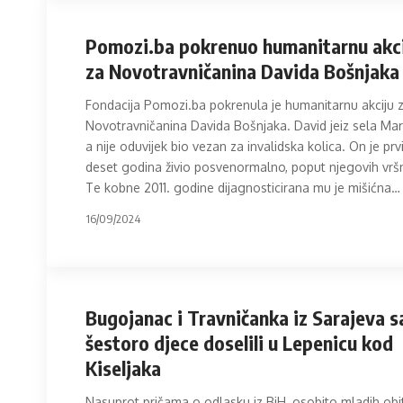
Pomozi.ba pokrenuo humanitarnu akc
za Novotravničanina Davida Bošnjaka
Fondacija Pomozi.ba pokrenula je humanitarnu akciju 
Novotravničanina Davida Bošnjaka. David jeiz sela Marg
a nije oduvijek bio vezan za invalidska kolica. On je prv
deset godina živio posvenormalno, poput njegovih vrš
Te kobne 2011. godine dijagnosticirana mu je mišićna
…
16/09/2024
Bugojanac i Travničanka iz Sarajeva s
šestoro djece doselili u Lepenicu kod
Kiseljaka
Nasuprot pričama o odlasku iz BiH, osobito mladih obite