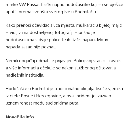
marke VW Passat fizički napao hodočasnike koji su se pješice
uputili prema svetištu svetog Ive u Podmilačju.
Kako prenosi očevidac s lica mjesta, muškarac u bijeloj majici
– vidljiv i na dostavljenoj fotografiji – prišao je
hodočasnicima s dvije palice te ih fizički napao. Motiv
napada zasad nije poznat.
Nemili događaj odmah je prijavljen Policijskoj stanici Travnik,
a više informacija očekuje se nakon službenog očitovanja
nadležnih institucija.
Hodočašće u Podmilačje tradicionalno okuplja tisuće vjernika
iz cijele Bosne i Hercegovine, a ovaj incident je izazvao
uznemirenost među sudionicima puta.
NovaBila.info