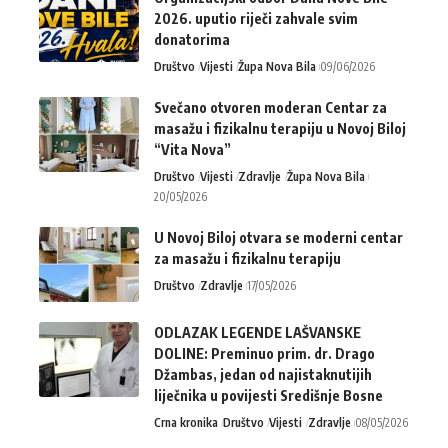
2026. uputio riječi zahvale svim
donatorima
Društvo
Vijesti
Župa Nova Bila
09/06/2026
Svečano otvoren moderan Centar za
masažu i fizikalnu terapiju u Novoj Biloj
“Vita Nova”
Društvo
Vijesti
Zdravlje
Župa Nova Bila
20/05/2026
U Novoj Biloj otvara se moderni centar
za masažu i fizikalnu terapiju
Društvo
Zdravlje
17/05/2026
ODLAZAK LEGENDE LAŠVANSKE
DOLINE: Preminuo prim. dr. Drago
Džambas, jedan od najistaknutijih
liječnika u povijesti Središnje Bosne
Crna kronika
Društvo
Vijesti
Zdravlje
08/05/2026