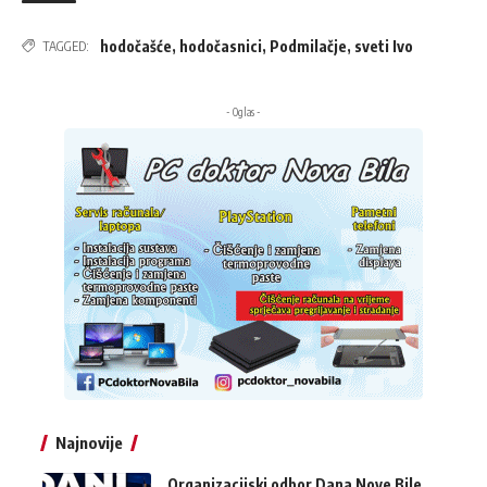
hodočašće
,
hodočasnici
,
Podmilačje
,
sveti Ivo
TAGGED:
- Oglas -
Najnovije
Organizacijski odbor Dana Nove Bile