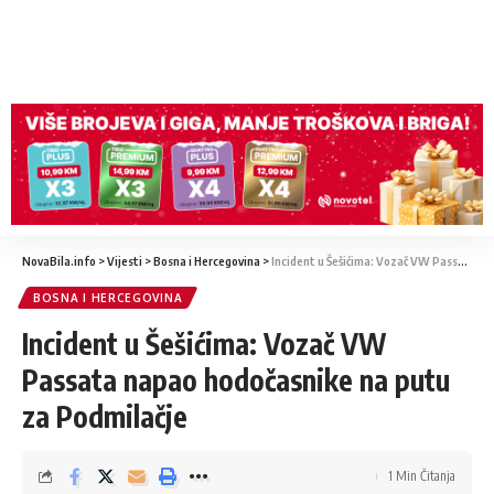
NovaBila.info
>
Vijesti
>
Bosna i Hercegovina
>
Incident u Šešićima: Vozač VW Passata napao hodočasnike na putu za Podmilačje
BOSNA I HERCEGOVINA
Incident u Šešićima: Vozač VW
Passata napao hodočasnike na putu
za Podmilačje
1 Min Čitanja