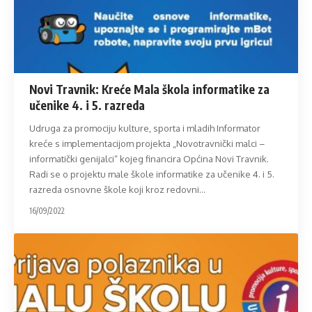
Novi Travnik: Kreće Mala škola informatike za
učenike 4. i 5. razreda
Udruga za promociju kulture, sporta i mladih Informator
kreće s implementacijom projekta „Novotravnički malci –
informatički genijalci“ kojeg financira Općina Novi Travnik.
Radi se o projektu male škole informatike za učenike 4. i 5.
razreda osnovne škole koji kroz redovni
…
16/09/2022