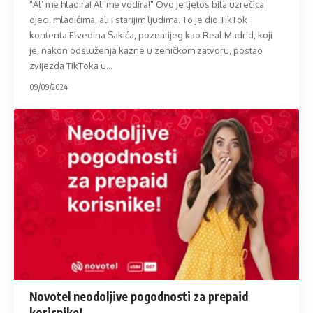
"Al’ me hladira! Al’ me vodira!" Ovo je ljetos bila uzrečica
djeci, mladićima, ali i starijim ljudima. To je dio TikTok
kontenta Elvedina Sakića, poznatijeg kao Real Madrid, koji
je, nakon odsluženja kazne u zeničkom zatvoru, postao
zvijezda TikToka u
…
09/09/2024
Novotel neodoljive pogodnosti za prepaid
korisnike!