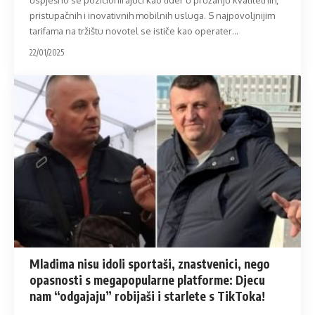
pristupačnih i inovativnih mobilnih usluga. S najpovoljnijim
tarifama na tržištu novotel se ističe kao operater
…
22/01/2025
Mladima nisu idoli sportaši, znastvenici, nego
opasnosti s megapopularne platforme: Djecu
nam “odgajaju” robijaši i starlete s TikToka!