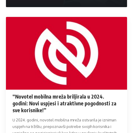
“Novotel mobilna mreža briljirala u 2024.
godini: Novi uspjesi i atraktivne pogodnosti za
sve korisnike!”
U 2024. godini, novotel mobilna mreža ostvarila je izniman
uspjeh na tržištu, prepoznavši potrebe svojih korisnika i
uspješno se pozicionirajući kao lider u pružanju kvalitetnih,