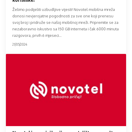
Želimo podijeliti uzbudljive vijesti! Novotel mobilna mreža
donosi nevjerojatne pogodnosti za sve one koji prenesu
svoj broj i pridruže se našoj mobilnoj mreži. Pripremite se za
nezaboravno iskustvo sa 150 GB interneta i čak 6000 minuta
razgovora, prvih 6 mjeseci
…
21/05/2024