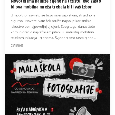
Novotel ima najniže cijene na tržištu, evo zašto
bi ova mobilna mreža trebala biti vaš izbor
U mobilnom svijetu se brzo mijenjaju stvari, ali jedno je
sigurno - Novotel vam želi pružiti najbolje korisničko
iskustvo po najpovoljnijoj cijeni. Zbog toga, danas žele
komunicirati o najvažnijem pitanju u industriji mobilnih
telekomunikacija - cijenama. Svjedoci smo rasta cijena
…
02/12/2023