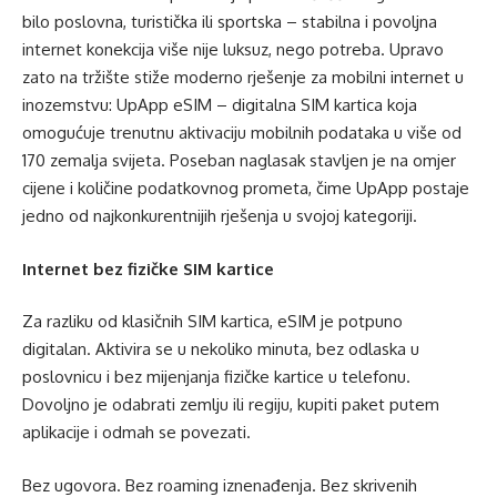
bilo poslovna, turistička ili sportska – stabilna i povoljna
internet konekcija više nije luksuz, nego potreba. Upravo
zato na tržište stiže moderno rješenje za mobilni internet u
inozemstvu: UpApp eSIM – digitalna SIM kartica koja
omogućuje trenutnu aktivaciju mobilnih podataka u više od
170 zemalja svijeta. Poseban naglasak stavljen je na omjer
cijene i količine podatkovnog prometa, čime UpApp postaje
jedno od najkonkurentnijih rješenja u svojoj kategoriji.
Internet bez fizičke SIM kartice
Za razliku od klasičnih SIM kartica, eSIM je potpuno
digitalan. Aktivira se u nekoliko minuta, bez odlaska u
poslovnicu i bez mijenjanja fizičke kartice u telefonu.
Dovoljno je odabrati zemlju ili regiju, kupiti paket putem
aplikacije i odmah se povezati.
Bez ugovora. Bez roaming iznenađenja. Bez skrivenih