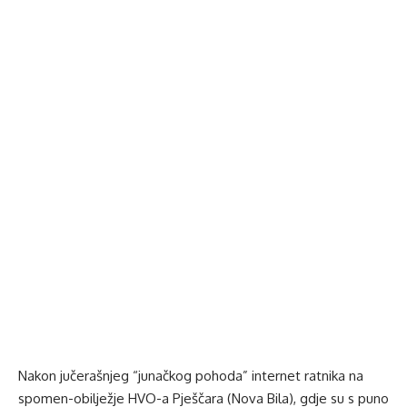
Nakon jučerašnjeg “junačkog pohoda” internet ratnika na
spomen-obilježje HVO-a Pješčara (Nova Bila), gdje su s puno