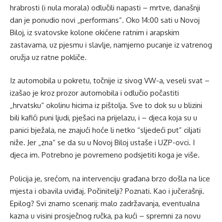
hrabrosti (i nula morala) odlučili napasti – mrtve, današnji
dan je ponudio novi „performans“. Oko 14:00 sati u Novoj
Biloj, iz svatovske kolone okićene ratnim i arapskim
zastavama, uz pjesmu i slavlje, namjerno pucanje iz vatrenog
oružja uz ratne pokliče.
Iz automobila u pokretu, točnije iz sivog VW-a, veseli svat –
izašao je kroz prozor automobila i odlučio počastiti
„hrvatsku“ okolinu hicima iz pištolja. Sve to dok su u blizini
bili kafići puni ljudi, pješaci na prijelazu, i – djeca koja su u
panici bježala, ne znajući hoće li netko “sljedeći put” ciljati
niže. Jer „zna“ se da su u Novoj Biloj ustaše i UZP-ovci. I
djeca im. Potrebno je povremeno podsjetiti koga je više.
Policija je, srećom, na intervenciju građana brzo došla na lice
mjesta i obavila uviđaj. Počinitelji? Poznati. Kao i jučerašnji.
Epilog? Svi znamo scenarij: malo zadržavanja, eventualna
kazna u visini prosječnog ručka, pa kući – spremni za novu