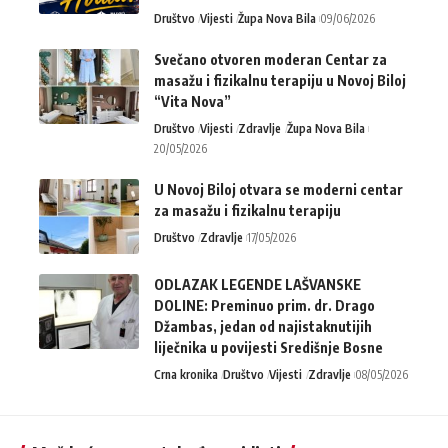
Društvo
Vijesti
Župa Nova Bila
09/06/2026
Svečano otvoren moderan Centar za
masažu i fizikalnu terapiju u Novoj Biloj
“Vita Nova”
Društvo
Vijesti
Zdravlje
Župa Nova Bila
20/05/2026
U Novoj Biloj otvara se moderni centar
za masažu i fizikalnu terapiju
Društvo
Zdravlje
17/05/2026
ODLAZAK LEGENDE LAŠVANSKE
DOLINE: Preminuo prim. dr. Drago
Džambas, jedan od najistaknutijih
liječnika u povijesti Središnje Bosne
Crna kronika
Društvo
Vijesti
Zdravlje
08/05/2026