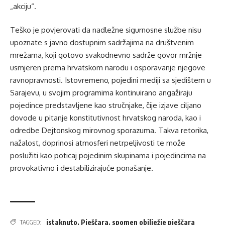
„akciju“.
Teško je povjerovati da nadležne sigurnosne službe nisu
upoznate s javno dostupnim sadržajima na društvenim
mrežama, koji gotovo svakodnevno sadrže govor mržnje
usmjeren prema hrvatskom narodu i osporavanje njegove
ravnopravnosti. Istovremeno, pojedini mediji sa sjedištem u
Sarajevu, u svojim programima kontinuirano angažiraju
pojedince predstavljene kao stručnjake, čije izjave ciljano
dovode u pitanje konstitutivnost hrvatskog naroda, kao i
odredbe Dejtonskog mirovnog sporazuma. Takva retorika,
nažalost, doprinosi atmosferi netrpeljivosti te može
poslužiti kao poticaj pojedinim skupinama i pojedincima na
provokativno i destabilizirajuće ponašanje.
istaknuto
,
Pješčara
,
spomen obilježje pješčara
TAGGED: