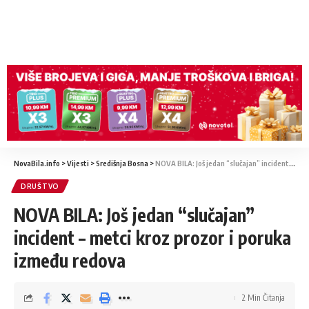
NovaBila.info
>
Vijesti
>
Središnja Bosna
>
NOVA BILA: Još jedan “slučajan” incident – metci kroz prozor i poruka između redova
DRUŠTVO
NOVA BILA: Još jedan “slučajan”
incident – metci kroz prozor i poruka
između redova
2 Min Čitanja