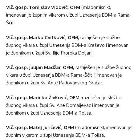
Vlč. gosp. Tomislav Vidović, OFM
(mladomisnik),
imenovan je župnim vikarom u župi Uznesenja BDM-a Rama-
Šćit.
Vlč. gosp. Marko Cvitković, OFM,
razriješen je službe
župnog vikara u župi Uznesenja BDM-a Kreševo i imenovan
je župnikom u župi Sv. Ilije Proroka Doljani.
Vlč. gosp. Julijan Madžar, OFM,
razriješen je službe župnog
vikara u župi Uznesenja BDM-a Rama-Šćit i imenovan je
župnikom u župi Sv. Ante Padovanskog Gračac.
Vlč. gosp. Marinko Živković, OFM,
razriješen je službe
župnog vikara u župi Sv. Ane Domaljevac i imenovan je
župnikom u župi Uznesenja BDM-a Tolisa.
Vlč. gosp. Matej Juričević, OFM
(mladomisnik), imenovan je
župnim vikarom u župi Uznesenja BDM-a Tolisa.