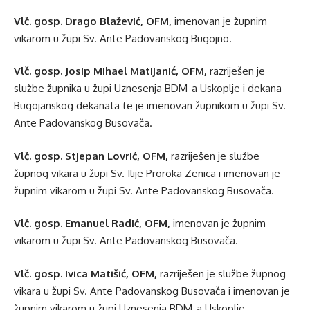
Vlč. gosp. Drago Blažević, OFM,
imenovan je župnim
vikarom u župi Sv. Ante Padovanskog Bugojno.
Vlč. gosp. Josip Mihael Matijanić, OFM,
razriješen je
službe župnika u župi Uznesenja BDM-a Uskoplje i dekana
Bugojanskog dekanata te je imenovan župnikom u župi Sv.
Ante Padovanskog Busovača.
Vlč. gosp. Stjepan Lovrić, OFM,
razriješen je službe
župnog vikara u župi Sv. Ilije Proroka Zenica i imenovan je
župnim vikarom u župi Sv. Ante Padovanskog Busovača.
Vlč. gosp. Emanuel Radić, OFM,
imenovan je župnim
vikarom u župi Sv. Ante Padovanskog Busovača.
Vlč. gosp. Ivica Matišić, OFM,
razriješen je službe župnog
vikara u župi Sv. Ante Padovanskog Busovača i imenovan je
župnim vikarom u župi Uznesenja BDM-a Uskoplje.