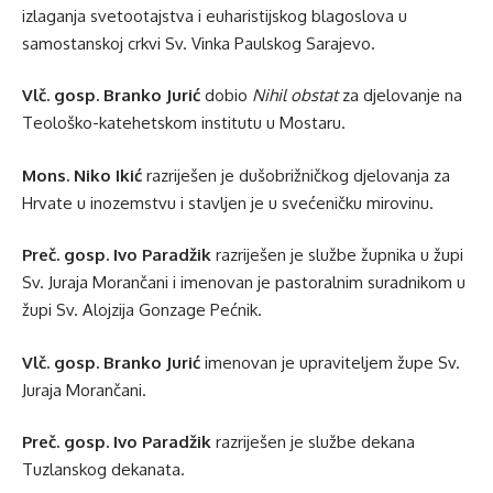
izlaganja svetootajstva i euharistijskog blagoslova u
samostanskoj crkvi Sv. Vinka Paulskog Sarajevo.
Vlč. gosp. Branko Jurić
dobio
Nihil obstat
za djelovanje na
Teološko-katehetskom institutu u Mostaru.
Mons. Niko Ikić
razriješen je dušobrižničkog djelovanja za
Hrvate u inozemstvu i stavljen je u svećeničku mirovinu.
Preč. gosp. Ivo Paradžik
razriješen je službe župnika u župi
Sv. Juraja Morančani i imenovan je pastoralnim suradnikom u
župi Sv. Alojzija Gonzage Pećnik.
Vlč. gosp. Branko Jurić
imenovan je upraviteljem župe Sv.
Juraja Morančani.
Preč. gosp. Ivo Paradžik
razriješen je službe dekana
Tuzlanskog dekanata.