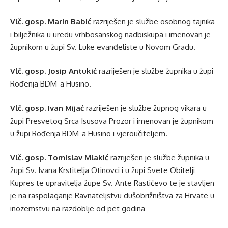
Vlč. gosp. Marin Babić
razriješen je službe osobnog tajnika
i bilježnika u uredu vrhbosanskog nadbiskupa i imenovan je
župnikom u župi Sv. Luke evanđeliste u Novom Gradu.
Vlč. gosp. Josip Antukić
razriješen je službe župnika u župi
Rođenja BDM-a Husino.
Vlč. gosp. Ivan Mijać
razriješen je službe župnog vikara u
župi Presvetog Srca Isusova Prozor i imenovan je župnikom
u župi Rođenja BDM-a Husino i vjeroučiteljem.
Vlč. gosp. Tomislav Mlakić
razriješen je službe župnika u
župi Sv. Ivana Krstitelja Otinovci i u župi Svete Obitelji
Kupres te upravitelja župe Sv. Ante Rastičevo te je stavljen
je na raspolaganje Ravnateljstvu dušobrižništva za Hrvate u
inozemstvu na razdoblje od pet godina