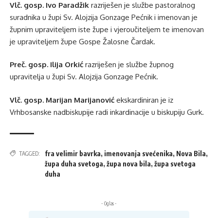
Vlč. gosp. Ivo Paradžik
razriješen je službe pastoralnog
suradnika u župi Sv. Alojzija Gonzage Pećnik i imenovan je
župnim upraviteljem iste župe i vjeroučiteljem te imenovan
je upraviteljem župe Gospe Žalosne Čardak.
Preč. gosp. Ilija Orkić
razriješen je službe župnog
upravitelja u župi Sv. Alojzija Gonzage Pećnik.
Vlč. gosp. Marijan Marijanović
ekskardiniran je iz
Vrhbosanske nadbiskupije radi inkardinacije u biskupiju Gurk.
fra velimir bavrka
,
imenovanja svećenika
,
Nova Bila
,
TAGGED:
župa duha svetoga
,
župa nova bila
,
župa svetoga
duha
- Oglas -