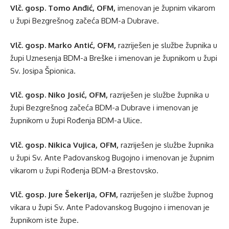
Vlč. gosp. Tomo Anđić, OFM,
imenovan je župnim vikarom
u župi Bezgrešnog začeća BDM-a Dubrave.
Vlč. gosp. Marko Antić, OFM,
razriješen je službe župnika u
župi Uznesenja BDM-a Breške i imenovan je župnikom u župi
Sv. Josipa Špionica.
Vlč. gosp. Niko Josić, OFM,
razriješen je službe župnika u
župi Bezgrešnog začeća BDM-a Dubrave i imenovan je
župnikom u župi Rođenja BDM-a Ulice.
Vlč. gosp. Nikica Vujica, OFM,
razriješen je službe župnika
u župi Sv. Ante Padovanskog Bugojno i imenovan je župnim
vikarom u župi Rođenja BDM-a Brestovsko.
Vlč. gosp. Jure Šekerija, OFM,
razriješen je službe župnog
vikara u župi Sv. Ante Padovanskog Bugojno i imenovan je
župnikom iste župe.