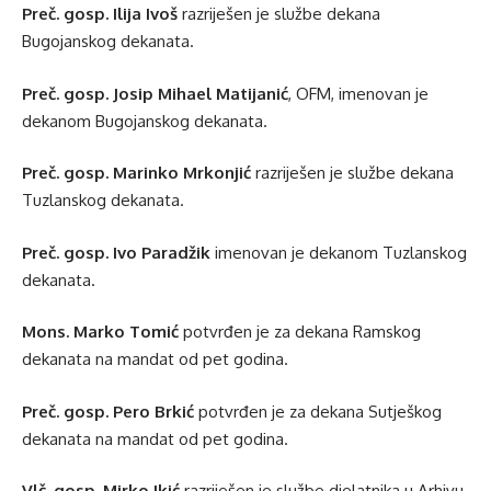
Preč. gosp. Ilija Ivoš
razriješen je službe dekana
Bugojanskog dekanata.
Preč. gosp. Josip Mihael Matijanić
, OFM, imenovan je
dekanom Bugojanskog dekanata.
Preč. gosp. Marinko Mrkonjić
razriješen je službe dekana
Tuzlanskog dekanata.
Preč. gosp. Ivo Paradžik
imenovan je dekanom Tuzlanskog
dekanata.
Mons. Marko Tomić
potvrđen je za dekana Ramskog
dekanata na mandat od pet godina.
Preč. gosp. Pero Brkić
potvrđen je za dekana Sutješkog
dekanata na mandat od pet godina.
Vlč. gosp. Mirko Ikić
razriješen je službe djelatnika u Arhivu