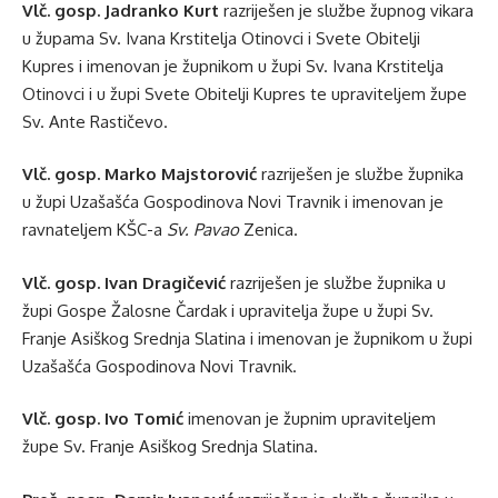
Vlč. gosp. Jadranko Kurt
razriješen je službe župnog vikara
u župama Sv. Ivana Krstitelja Otinovci i Svete Obitelji
Kupres i imenovan je župnikom u župi Sv. Ivana Krstitelja
Otinovci i u župi Svete Obitelji Kupres te upraviteljem župe
Sv. Ante Rastičevo.
Vlč. gosp. Marko Majstorović
razriješen je službe župnika
u župi Uzašašća Gospodinova Novi Travnik i imenovan je
ravnateljem KŠC-a
Sv. Pavao
Zenica.
Vlč. gosp. Ivan Dragičević
razriješen je službe župnika u
župi Gospe Žalosne Čardak i upravitelja župe u župi Sv.
Franje Asiškog Srednja Slatina i imenovan je župnikom u župi
Uzašašća Gospodinova Novi Travnik.
Vlč. gosp. Ivo Tomić
imenovan je župnim upraviteljem
župe Sv. Franje Asiškog Srednja Slatina.