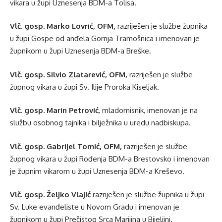
vikara u župi Uznesenja BDM-a Tolisa.
Vlč. gosp. Marko Lovrić, OFM,
razriješen je službe župnika
u župi Gospe od anđela Gornja Tramošnica i imenovan je
župnikom u župi Uznesenja BDM-a Breške.
Vlč. gosp. Silvio Zlatarević, OFM,
razriješen je službe
župnog vikara u župi Sv. Ilije Proroka Kiseljak.
Vlč. gosp. Marin Petrović
, mladomisnik, imenovan je na
službu osobnog tajnika i bilježnika u uredu nadbiskupa.
Vlč. gosp. Gabrijel Tomić, OFM,
razriješen je službe
župnog vikara u župi Rođenja BDM-a Brestovsko i imenovan
je župnim vikarom u župi Uznesenja BDM-a Kreševo.
Vlč. gosp. Željko Vlajić
razriješen je službe župnika u župi
Sv. Luke evanđeliste u Novom Gradu i imenovan je
župnikom u župi Prečistog Srca Marijina u Bijeljini.