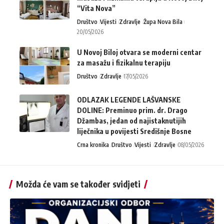
“Vita Nova”
Društvo
Vijesti
Zdravlje
Župa Nova Bila
20/05/2026
U Novoj Biloj otvara se moderni centar
za masažu i fizikalnu terapiju
Društvo
Zdravlje
17/05/2026
ODLAZAK LEGENDE LAŠVANSKE
DOLINE: Preminuo prim. dr. Drago
Džambas, jedan od najistaknutijih
liječnika u povijesti Središnje Bosne
Crna kronika
Društvo
Vijesti
Zdravlje
08/05/2026
Možda će vam se također svidjeti