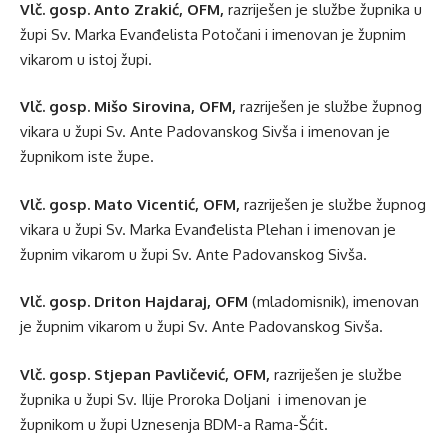
Vlč. gosp. Anto Zrakić, OFM,
razriješen je službe župnika u
župi Sv. Marka Evanđelista Potočani i imenovan je župnim
vikarom u istoj župi.
Vlč. gosp. Mišo Sirovina, OFM,
razriješen je službe župnog
vikara u župi Sv. Ante Padovanskog Sivša i imenovan je
župnikom iste župe.
Vlč. gosp. Mato Vicentić, OFM,
razriješen je službe župnog
vikara u župi Sv. Marka Evanđelista Plehan i imenovan je
župnim vikarom u župi Sv. Ante Padovanskog Sivša.
Vlč. gosp. Driton Hajdaraj, OFM
(mladomisnik), imenovan
je župnim vikarom u župi Sv. Ante Padovanskog Sivša.
Vlč. gosp. Stjepan Pavličević, OFM,
razriješen je službe
župnika u župi Sv. Ilije Proroka Doljani i imenovan je
župnikom u župi Uznesenja BDM-a Rama-Šćit.