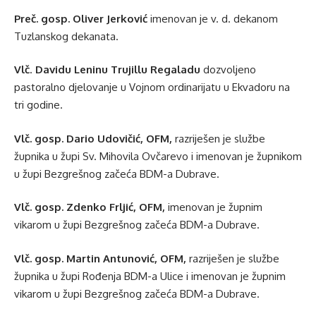
Preč. gosp. Oliver Jerković
imenovan je v. d. dekanom
Tuzlanskog dekanata.
Vlč
.
Davidu Leninu Trujillu
Regaladu
dozvoljeno
pastoralno djelovanje u Vojnom ordinarijatu u Ekvadoru na
tri godine.
Vlč. gosp. Dario Udovičić, OFM,
razriješen je službe
župnika u župi Sv. Mihovila Ovčarevo i imenovan je župnikom
u župi Bezgrešnog začeća BDM-a Dubrave.
Vlč. gosp. Zdenko Frljić, OFM,
imenovan je župnim
vikarom u župi Bezgrešnog začeća BDM-a Dubrave.
Vlč. gosp. Martin Antunović, OFM,
razriješen je službe
župnika u župi Rođenja BDM-a Ulice i imenovan je župnim
vikarom u župi Bezgrešnog začeća BDM-a Dubrave.