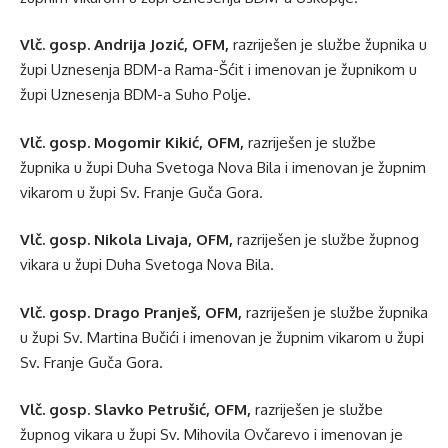
Vlč. gosp. Andrija Jozić, OFM,
razriješen je službe župnika u
župi Uznesenja BDM-a Rama-Šćit i imenovan je župnikom u
župi Uznesenja BDM-a Suho Polje.
Vlč. gosp. Mogomir Kikić, OFM,
razriješen je službe
župnika u župi Duha Svetoga Nova Bila i imenovan je župnim
vikarom u župi Sv. Franje Guča Gora.
Vlč. gosp. Nikola Livaja, OFM,
razriješen je službe župnog
vikara u župi Duha Svetoga Nova Bila.
Vlč. gosp. Drago Pranješ, OFM,
razriješen je službe župnika
u župi Sv. Martina Bučići i imenovan je župnim vikarom u župi
Sv. Franje Guča Gora.
Vlč. gosp. Slavko Petrušić, OFM,
razriješen je službe
župnog vikara u župi Sv. Mihovila Ovčarevo i imenovan je