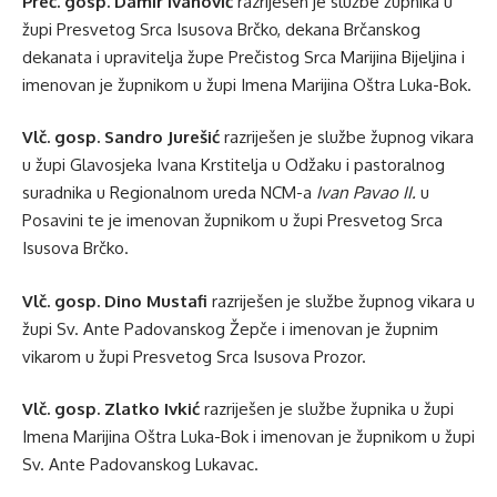
Preč. gosp. Damir Ivanović
razriješen je službe župnika u
župi Presvetog Srca Isusova Brčko, dekana Brčanskog
dekanata i upravitelja župe Prečistog Srca Marijina Bijeljina i
imenovan je župnikom u župi Imena Marijina Oštra Luka-Bok.
Vlč. gosp. Sandro Jurešić
razriješen je službe župnog vikara
u župi Glavosjeka Ivana Krstitelja u Odžaku i pastoralnog
suradnika u Regionalnom ureda NCM-a
Ivan Pavao II.
u
Posavini te je imenovan župnikom u župi Presvetog Srca
Isusova Brčko.
Vlč. gosp. Dino Mustafi
razriješen je službe župnog vikara u
župi Sv. Ante Padovanskog Žepče i imenovan je župnim
vikarom u župi Presvetog Srca Isusova Prozor.
Vlč. gosp. Zlatko Ivkić
razriješen je službe župnika u župi
Imena Marijina Oštra Luka-Bok i imenovan je župnikom u župi
Sv. Ante Padovanskog Lukavac.