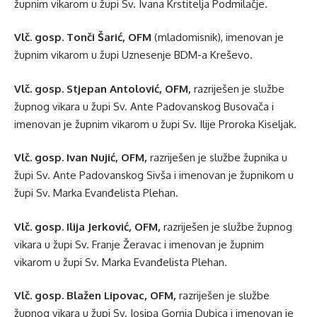
župnim vikarom u župi Sv. Ivana Krstitelja Podmilačje.
Vlč. gosp. Tonči Šarić, OFM
(mladomisnik), imenovan je
župnim vikarom u župi Uznesenje BDM-a Kreševo.
Vlč. gosp. Stjepan Antolović, OFM,
razriješen je službe
župnog vikara u župi Sv. Ante Padovanskog Busovača i
imenovan je župnim vikarom u župi Sv. Ilije Proroka Kiseljak.
Vlč. gosp. Ivan Nujić, OFM,
razriješen je službe župnika u
župi Sv. Ante Padovanskog Sivša i imenovan je župnikom u
župi Sv. Marka Evanđelista Plehan.
Vlč. gosp. Ilija Jerković, OFM,
razriješen je službe župnog
vikara u župi Sv. Franje Žeravac i imenovan je župnim
vikarom u župi Sv. Marka Evanđelista Plehan.
Vlč. gosp. Blažen Lipovac, OFM,
razriješen je službe
župnog vikara u župi Sv. Josipa Gornja Dubica i imenovan je