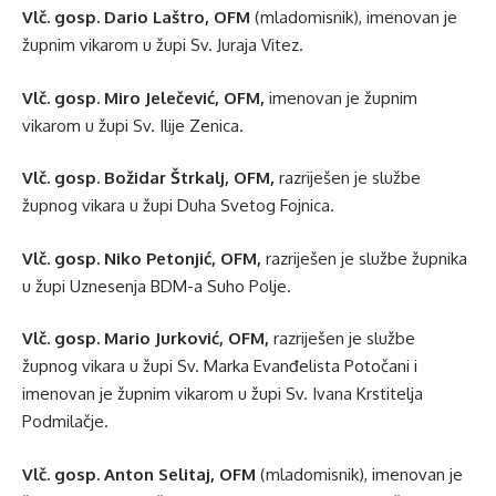
Vlč. gosp. Dario Laštro, OFM
(mladomisnik), imenovan je
župnim vikarom u župi Sv. Juraja Vitez.
Vlč. gosp. Miro Jelečević, OFM,
imenovan je župnim
vikarom u župi Sv. Ilije Zenica.
Vlč. gosp. Božidar Štrkalj, OFM,
razriješen je službe
župnog vikara u župi Duha Svetog Fojnica.
Vlč. gosp. Niko Petonjić, OFM,
razriješen je službe župnika
u župi Uznesenja BDM-a Suho Polje.
Vlč. gosp. Mario Jurković, OFM,
razriješen je službe
župnog vikara u župi Sv. Marka Evanđelista Potočani i
imenovan je župnim vikarom u župi Sv. Ivana Krstitelja
Podmilačje.
Vlč. gosp. Anton Selitaj, OFM
(mladomisnik), imenovan je