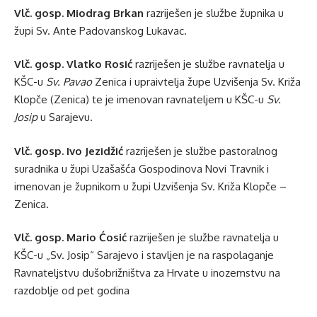
Vlč. gosp. Miodrag Brkan
razriješen je službe župnika u
župi Sv. Ante Padovanskog Lukavac.
Vlč. gosp. Vlatko Rosić
razriješen je službe ravnatelja u
KŠC-u
Sv. Pavao
Zenica i upraivtelja župe Uzvišenja Sv. Križa
Klopče (Zenica) te je imenovan ravnateljem u KŠC-u
Sv.
Josip
u Sarajevu.
Vlč. gosp. Ivo Jezidžić
razriješen je službe pastoralnog
suradnika u župi Uzašašća Gospodinova Novi Travnik i
imenovan je župnikom u župi Uzvišenja Sv. Križa Klopče –
Zenica.
Vlč. gosp. Mario Ćosić
razriješen je službe ravnatelja u
KŠC-u „Sv. Josip“ Sarajevo i stavljen je na raspolaganje
Ravnateljstvu dušobrižništva za Hrvate u inozemstvu na
razdoblje od pet godina