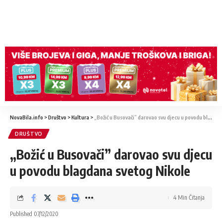
NovaBila.info
>
Društvo
>
Kultura
>
„Božić u Busovači” darovao svu djecu u povodu blagdana svetog Nikole
DRUŠTVO
„Božić u Busovači” darovao svu djecu
u povodu blagdana svetog Nikole
4 Min Čitanja
Published 07/12/2020