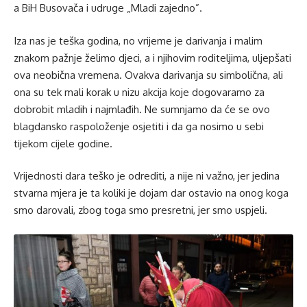
a BiH Busovača i udruge „Mladi zajedno”.
Iza nas je teška godina, no vrijeme je darivanja i malim
znakom pažnje želimo djeci, a i njihovim roditeljima, uljepšati
ova neobična vremena. Ovakva darivanja su simbolična, ali
ona su tek mali korak u nizu akcija koje dogovaramo za
dobrobit mladih i najmlađih. Ne sumnjamo da će se ovo
blagdansko raspoloženje osjetiti i da ga nosimo u sebi
tijekom cijele godine.
Vrijednosti dara teško je odrediti, a nije ni važno, jer jedina
stvarna mjera je ta koliki je dojam dar ostavio na onog koga
smo darovali, zbog toga smo presretni, jer smo uspjeli.