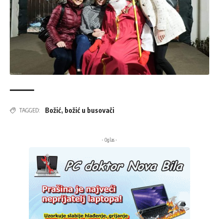
Božić
,
božić u busovači
TAGGED:
- Oglas -