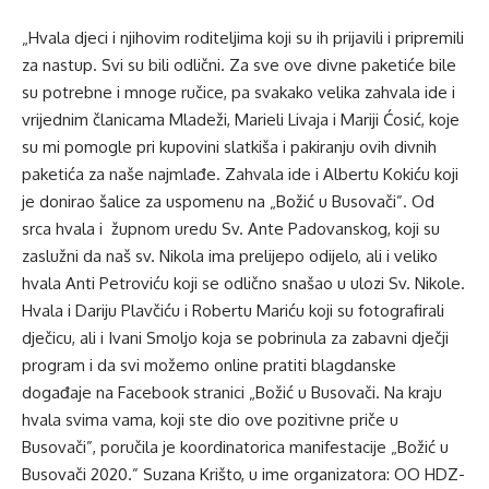
„Hvala djeci i njihovim roditeljima koji su ih prijavili i pripremili
za nastup. Svi su bili odlični. Za sve ove divne paketiće bile
su potrebne i mnoge ručice, pa svakako velika zahvala ide i
vrijednim članicama Mladeži, Marieli Livaja i Mariji Ćosić, koje
su mi pomogle pri kupovini slatkiša i pakiranju ovih divnih
paketića za naše najmlađe. Zahvala ide i Albertu Kokiću koji
je donirao šalice za uspomenu na „Božić u Busovači”. Od
srca hvala i župnom uredu Sv. Ante Padovanskog, koji su
zaslužni da naš sv. Nikola ima prelijepo odijelo, ali i veliko
hvala Anti Petroviću koji se odlično snašao u ulozi Sv. Nikole.
Hvala i Dariju Plavčiću i Robertu Mariću koji su fotografirali
dječicu, ali i Ivani Smoljo koja se pobrinula za zabavni dječji
program i da svi možemo online pratiti blagdanske
događaje na Facebook stranici „Božić u Busovači. Na kraju
hvala svima vama, koji ste dio ove pozitivne priče u
Busovači”, poručila je koordinatorica manifestacije „Božić u
Busovači 2020.” Suzana Krišto, u ime organizatora: OO HDZ-