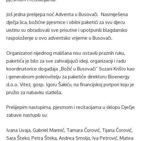
Još jedna prelijepa noć Adventa u Busovači. Nasmiješena
dječja lica, božićne pjesmice i obilni paketići za svu djecu
uistinu su obradovali sve prisutne i upotpunili blagdansko
raspoloženje u ovo adventsko vrijeme u Busovači.
Organizatori nijednog mališana nisu ostavili praznih ruku,
paketića je bilo za sve zahvaljujući ideji, organizaciji i radu
koordinatorice događaja „Božić u Busovači” Suzani Krišto kao
i generalnom pokrovitelju za paketiće direktoru Bioenergy
d.o.o. Vitez, gosp. Igoru Šakiću, na financijskoj potpori koju je
pružio za nabavku slatkiša.
Prelijepim nastupima, pjesmom i recitacijama u sklopu Dječje
zabave nastupili su:
Ivana Livaja, Gabriel Marinić, Tamara Ćorović, Tijana Ćorović,
Sara Šteko, Petra Šteka, Andrea Smoljo, Iva Petrović, Matea