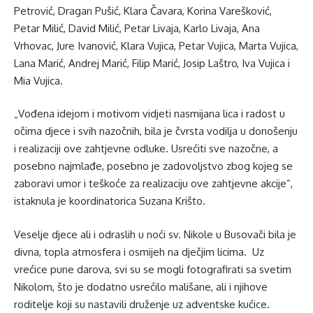
Petrović, Dragan Pušić, Klara Čavara, Korina Varešković,
Petar Milić, David Milić, Petar Livaja, Karlo Livaja, Ana
Vrhovac, Jure Ivanović, Klara Vujica, Petar Vujica, Marta Vujica,
Lana Marić, Andrej Marić, Filip Marić, Josip Laštro, Iva Vujica i
Mia Vujica.
„Vođena idejom i motivom vidjeti nasmijana lica i radost u
očima djece i svih nazočnih, bila je čvrsta vodilja u donošenju
i realizaciji ove zahtjevne odluke. Usrećiti sve nazočne, a
posebno najmlađe, posebno je zadovoljstvo zbog kojeg se
zaboravi umor i teškoće za realizaciju ove zahtjevne akcije”,
istaknula je koordinatorica Suzana Krišto.
Veselje djece ali i odraslih u noći sv. Nikole u Busovači bila je
divna, topla atmosfera i osmijeh na dječjim licima. Uz
vrećice pune darova, svi su se mogli fotografirati sa svetim
Nikolom, što je dodatno usrećilo mališane, ali i njihove
roditelje koji su nastavili druženje uz adventske kućice.