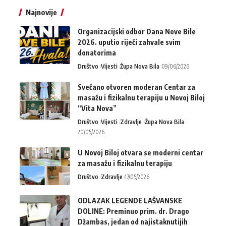
Najnovije
Organizacijski odbor Dana Nove Bile
2026. uputio riječi zahvale svim
donatorima
Društvo
Vijesti
Župa Nova Bila
09/06/2026
Svečano otvoren moderan Centar za
masažu i fizikalnu terapiju u Novoj Biloj
“Vita Nova”
Društvo
Vijesti
Zdravlje
Župa Nova Bila
20/05/2026
U Novoj Biloj otvara se moderni centar
za masažu i fizikalnu terapiju
Društvo
Zdravlje
17/05/2026
ODLAZAK LEGENDE LAŠVANSKE
DOLINE: Preminuo prim. dr. Drago
Džambas, jedan od najistaknutijih