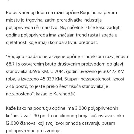
Po ostvarenoj dobiti na razini općine Bugojno na prvom
mjestu je trgovina, zatim prerađivačka industrija,
poljoprivreda i šumarstvo. No, načelnik ističe kako zadnjih
godina poljoprivreda ima značajan trend rasta i spada u
djelatnosti koje imaju komparativnu prednost.
”Bugojno spada u nerazvijene općine s indeksom razvijenosti
68,7 i s ostvarenim bruto društvenim proizvodom po glavi
stanovnika 3.696 KM. U 2014. godini uvezeno je 30.472 KM
roba, a izvezeno 45.339 KM. Stupanj nezaposlenosti iznosi
23,6 posto, to jeste preko šest tisuća stanovnika je
nezaposleno”, kazao je Karahodžić.
Kaže kako na području općine ima 3.000 poljoprivrednih
kućanstava ili 30 posto od ukupnog broja kućanstava s oko
12.000 članova, koji svoj izvor prihoda ostvaruju putem
poljoprivredne proizvodnje.