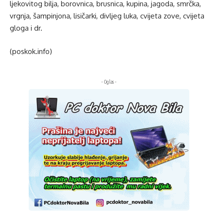
ljekovitog bilja, borovnica, brusnica, kupina, jagoda, smrčka,
vrgnja, šampinjona, lisičarki, divljeg luka, cvijeta zove, cvijeta
gloga i dr.
(poskok.info)
- Oglas -