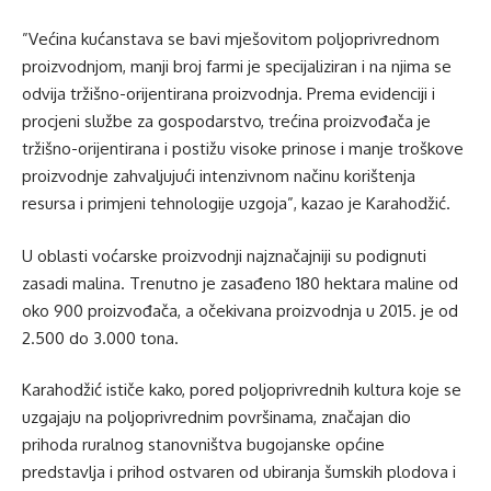
”Većina kućanstava se bavi mješovitom poljoprivrednom
proizvodnjom, manji broj farmi je specijaliziran i na njima se
odvija tržišno-orijentirana proizvodnja. Prema evidenciji i
procjeni službe za gospodarstvo, trećina proizvođača je
tržišno-orijentirana i postižu visoke prinose i manje troškove
proizvodnje zahvaljujući intenzivnom načinu korištenja
resursa i primjeni tehnologije uzgoja”, kazao je Karahodžić.
U oblasti voćarske proizvodnji najznačajniji su podignuti
zasadi malina. Trenutno je zasađeno 180 hektara maline od
oko 900 proizvođača, a očekivana proizvodnja u 2015. je od
2.500 do 3.000 tona.
Karahodžić ističe kako, pored poljoprivrednih kultura koje se
uzgajaju na poljoprivrednim površinama, značajan dio
prihoda ruralnog stanovništva bugojanske općine
predstavlja i prihod ostvaren od ubiranja šumskih plodova i