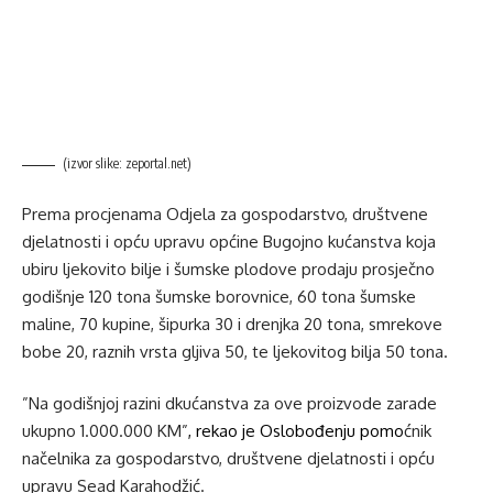
(izvor slike: zeportal.net)
Prema procjenama Odjela za gospodarstvo, društvene
djelatnosti i opću upravu općine Bugojno kućanstva koja
ubiru ljekovito bilje i šumske plodove prodaju prosječno
godišnje 120 tona šumske borovnice, 60 tona šumske
maline, 70 kupine, šipurka 30 i drenjka 20 tona, smrekove
bobe 20, raznih vrsta gljiva 50, te ljekovitog bilja 50 tona.
”Na godišnjoj razini dkućanstva za ove proizvode zarade
ukupno 1.000.000 KM”
, rekao je Oslobođenju pomo
ćnik
načelnika za gospodarstvo, društvene djelatnosti i opću
upravu Sead Karahodžić.