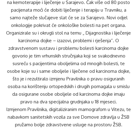
na kemoterapije i liječenje u Sarajevo. Čak više od 80 posto
pacijenata moći će dobiti liječenje i terapiju u Travniku, a
samo najteže slučajeve slat će se za Sarajevo. Novi odjel
onkologije pokrivat će onkološke bolesti na pet organa.
Organizirale su i okrugli stol na temu „ Dijagnostika i liječenje
karcinoma dojke – izazovi, problemi i rješenja”. O
zdravstvenom sustavu i problemu bolesti karcinoma dojke
govorio je tim vrhunskih stručnjaka koji se svakodnevno
susreću s pacijentima oboljelima od mnogih bolesti, te
osobe koje su i same oboljele i liječene od karcinoma dojke,
što je i rezultiralo izmjenu Pravilnika o pravu osiguranih
osoba na korištenju ortopedskih i drugih pomagala u smislu
da osigurane osobe oboljele od karcinoma dojke imaju
pravo na dva specijalna grudnjaka u 18 mjeseci.
Izmjenom Pravilnika, digitaliziranim mamografom u Vitezu, te
nabavkom sanitetskih vozila za sve Domove zdravlja u ŽSB
pružamo bolje zdravstvene usluge na prostoru ŽSB.