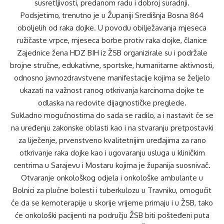
susretljivosti, predanom radu i dobroj suradnji.
Podsjetimo, trenutno je u Županiji Središnja Bosna 864
oboljelih od raka dojke. U povodu obilježavanja mjeseca
ružičaste vrpce, mjeseca borbe protiv raka dojke, članice
Zajednice žena HDZ BIH iz ŽSB organizirale su i podržale
brojne stručne, edukativne, sportske, humanitarne aktivnosti,
odnosno javnozdravstvene manifestacije kojima se željelo
ukazati na važnost ranog otkrivanja karcinoma dojke te
odlaska na redovite dijagnostičke preglede.
Sukladno mogućnostima do sada se radilo, a i nastavit će se
na uređenju zakonske oblasti kao i na stvaranju pretpostavki
za liječenje, prvenstveno kvalitetnijim uređajima za rano
otkrivanje raka dojke kao i ugovaranju usluga u kliničkim
centrima u Sarajevu i Mostaru kojima je županija suosnivač.
Otvaranje onkološkog odjela i onkološke ambulante u
Bolnici za plućne bolesti i tuberkulozu u Travniku, omogućit
će da se kemoterapije u skorije vrijeme primaju i u ŽSB, tako
će onkološki pacijenti na području ŽSB biti pošteđeni puta