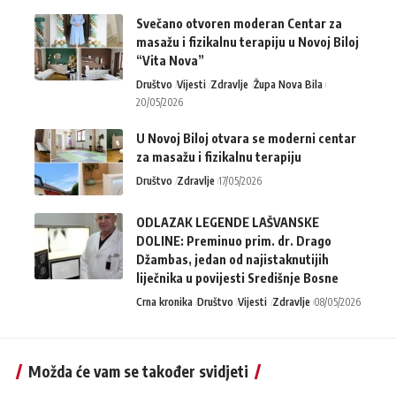
Svečano otvoren moderan Centar za
masažu i fizikalnu terapiju u Novoj Biloj
“Vita Nova”
Društvo
Vijesti
Zdravlje
Župa Nova Bila
20/05/2026
U Novoj Biloj otvara se moderni centar
za masažu i fizikalnu terapiju
Društvo
Zdravlje
17/05/2026
ODLAZAK LEGENDE LAŠVANSKE
DOLINE: Preminuo prim. dr. Drago
Džambas, jedan od najistaknutijih
liječnika u povijesti Središnje Bosne
Crna kronika
Društvo
Vijesti
Zdravlje
08/05/2026
Možda će vam se također svidjeti