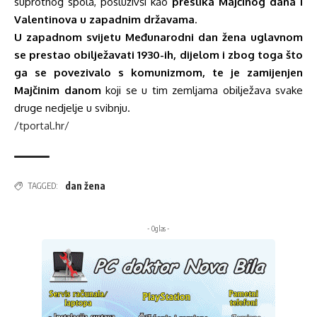
suprotnog spola, posluživši kao
preslika Majčinog dana i
Valentinova u zapadnim državama
.
U zapadnom svijetu Međunarodni dan žena uglavnom
se prestao obilježavati 1930-ih, dijelom i zbog toga što
ga se povezivalo s komunizmom,
te je zamijenjen
Majčinim danom
koji se u tim zemljama obilježava svake
druge nedjelje u svibnju.
/tportal.hr/
dan žena
TAGGED:
- Oglas -