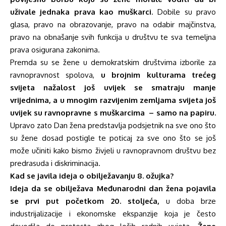
uživale jednaka prava kao muškarci
. Dobile su pravo
glasa, pravo na obrazovanje, pravo na odabir majčinstva,
pravo na obnašanje svih funkcija u društvu te sva temeljna
prava osigurana zakonima.
Premda su se žene u demokratskim društvima izborile za
ravnopravnost spolova,
u brojnim kulturama trećeg
svijeta nažalost još uvijek se smatraju manje
vrijednima, a u mnogim razvijenim zemljama svijeta još
uvijek su ravnopravne s muškarcima – samo na papiru.
Upravo zato Dan žena predstavlja podsjetnik na sve ono što
su žene dosad postigle te poticaj za sve ono što se još
može učiniti kako bismo živjeli u ravnopravnom društvu bez
predrasuda i diskriminacija.
Kad se javila ideja o obilježavanju 8. ožujka?
Ideja da se obilježava Međunarodni dan žena pojavila
se prvi put početkom 20. stoljeća,
u doba brze
industrijalizacije i ekonomske ekspanzije koja je često