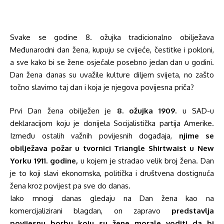
Svake se godine 8. ožujka tradicionalno obilježava
Međunarodni dan žena, kupuju se cvijeće, čestitke i pokloni,
a sve kako bi se žene osjećale posebno jedan dan u godini.
Dan žena danas su uvažile kulture diljem svijeta, no zašto
točno slavimo taj dan i koja je njegova povijesna priča?
Prvi Dan žena obilježen je
8. ožujka 1909.
u SAD-u
deklaracijom koju je donijela Socijalistička partija Amerike.
Između ostalih važnih povijesnih događaja,
njime se
obilježava požar u tvornici Triangle Shirtwaist u New
Yorku 1911. godine,
u kojem je stradao velik broj žena. Dan
je to koji slavi ekonomska, politička i društvena dostignuća
žena kroz povijest pa sve do danas.
Iako mnogi danas gledaju na Dan žena kao na
komercijalizirani blagdan, on zapravo
predstavlja
povijesnu borbu koju su žene morale voditi da bi