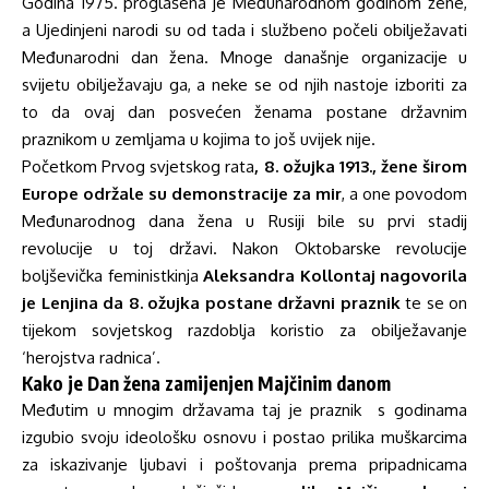
Godina 1975. proglašena je Međunarodnom godinom žene,
a Ujedinjeni narodi su od tada i službeno počeli obilježavati
Međunarodni dan žena. Mnoge današnje organizacije u
svijetu obilježavaju ga, a neke se od njih nastoje izboriti za
to da ovaj dan posvećen ženama postane državnim
praznikom u zemljama u kojima to još uvijek nije.
Početkom Prvog svjetskog rata
, 8. ožujka 1913., žene širom
Europe održale su demonstracije za mir
, a one povodom
Međunarodnog dana žena u Rusiji bile su prvi stadij
revolucije u toj državi. Nakon Oktobarske revolucije
boljševička feministkinja
Aleksandra Kollontaj nagovorila
je Lenjina da 8. ožujka postane državni praznik
te se on
tijekom sovjetskog razdoblja koristio za obilježavanje
‘herojstva radnica’.
Kako je Dan žena zamijenjen Majčinim danom
Međutim u mnogim državama taj je praznik s godinama
izgubio svoju ideološku osnovu i postao prilika muškarcima
za iskazivanje ljubavi i poštovanja prema pripadnicama