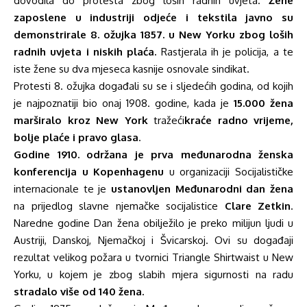
dovodila do protesta zbog loših radnih uvjeta.
Žene
zaposlene u industriji odjeće i tekstila javno su
demonstrirale 8. ožujka 1857. u New Yorku zbog loših
radnih uvjeta i niskih plaća.
Rastjerala ih je policija, a te
iste žene su dva mjeseca kasnije osnovale sindikat.
Protesti 8. ožujka događali su se i sljedećih godina, od kojih
je najpoznatiji bio onaj 1908. godine, kada je
15.000 žena
marširalo kroz New York
tražeći
kraće radno vrijeme,
bolje plaće i pravo glasa
.
Godine 1910. održana je prva međunarodna ženska
konferencija u Kopenhagenu
u organizaciji Socijalističke
internacionale te je
ustanovljen Međunarodni dan žena
na prijedlog slavne njemačke socijalistice
Clare Zetkin
.
Naredne godine Dan žena obilježilo je preko milijun ljudi u
Austriji, Danskoj, Njemačkoj i Švicarskoj. Ovi su događaji
rezultat velikog požara u tvornici Triangle Shirtwaist u New
Yorku, u kojem je zbog slabih mjera sigurnosti na radu
stradalo više od 140 žena.