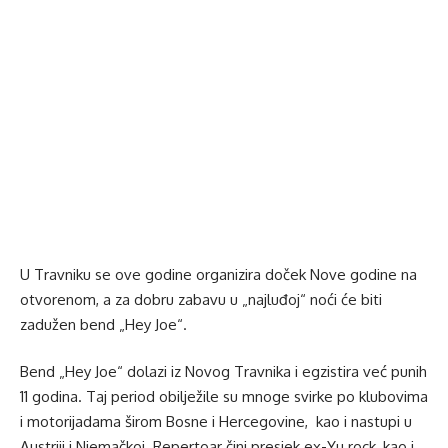
U Travniku se ove godine organizira doček Nove godine na
otvorenom, a za dobru zabavu u „najluđoj“ noći će biti
zadužen bend „Hey Joe“.
Bend „Hey Joe“ dolazi iz Novog Travnika i egzistira već punih
11 godina. Taj period obilježile su mnoge svirke po klubovima
i motorijadama širom Bosne i Hercegovine, kao i nastupi u
Austriji i Njemačkoj. Repertoar čini presjek ex-Yu rock, kao i