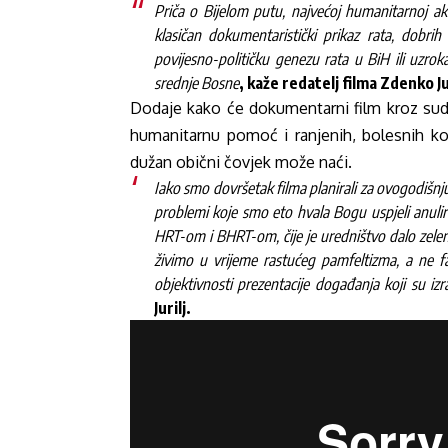
Priča o Bijelom putu, najvećoj humanitarnoj akcij
klasičan dokumentaristički prikaz rata, dobri
povijesno-političku genezu rata u BiH ili uzr
srednje Bosne
, kaže redatelj filma Zdenko Jur
Dodaje kako će dokumentarni film kroz sudbi
humanitarnu pomoć i ranjenih, bolesnih koji
dužan obični čovjek može naći.
Iako smo dovršetak filma planirali za ovogodišnj
problemi koje smo eto hvala Bogu uspjeli anulir
HRT-om i BHRT-om, čije je uredništvo dalo zelen
živimo u vrijeme rastućeg pamfeltizma, a ne 
objektivnosti prezentacije događanja koji su izra
Jurilj.