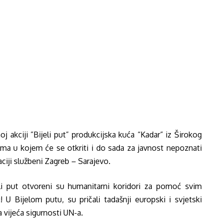
 akciji ”Bijeli put” produkcijska kuća “Kadar” iz Širokog
lma u kojem će se otkriti i do sada za javnost nepoznati
laciji službeni Zagreb – Sarajevo.
i put otvoreni su humanitarni koridori za pomoć svim
! U Bijelom putu, su pričali tadašnji europski i svjetski
 vijeća sigurnosti UN-a.