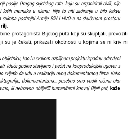
i poslije Drugog svjetskog rata, koju su organizirali civili, nije
h i loših momaka u njemu. Nije to niti zadiranje u bilo kakvu
oka sukoba postrojbi Armije BiH i HVO-a na skučenom prostoru
ilj.
ne protagonista Bijelog puta koji su skupljali, prevozili
 su je čekali, prikazati okolnosti u kojima se ni kriv ni
u obljetnicu, kao i u svakom ozbiljnom projektu ispadnu određeni
ati. Iduće godine stavljamo i pečat na kooprodukcijski ugovor s
o svijetlo da uđu u realizaciju ovog dokumentarnog filma. Kako
faktografije, dokumentarizma… posebno smo vodili računa oko
vno, ili neizravno obilježili humanitarni konvoj Bijeli put,
kaže