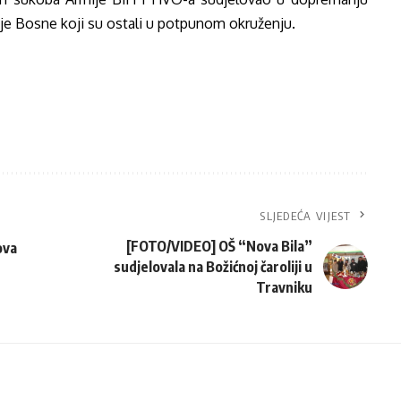
je Bosne koji su ostali u potpunom okruženju.
SLJEDEĆA VIJEST
[FOTO/VIDEO] OŠ “Nova Bila”
ova
sudjelovala na Božićnoj čaroliji u
Travniku