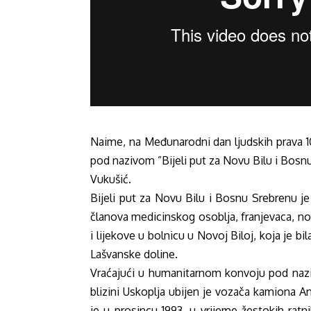
Naime, na Međunarodni dan ljudskih prava 10
pod nazivom ”Bijeli put za Novu Bilu i Bosn
Vukušić.
Bijeli put za Novu Bilu i Bosnu Srebrenu je
članova medicinskog osoblja, franjevaca, novi
i lijekove u bolnicu u Novoj Biloj, koja je bil
Lašvanske doline.
Vraćajući u humanitarnom konvoju pod naziv
blizini Uskoplja ubijen je vozača kamiona Ant
je u prosincu 1993. u vrijeme žestokih ra