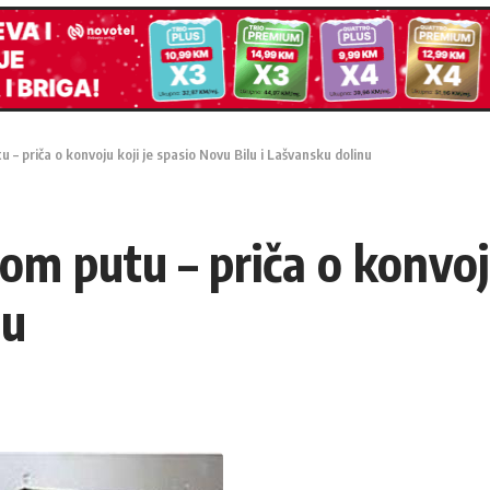
– priča o konvoju koji je spasio Novu Bilu i Lašvansku dolinu
m putu – priča o konvoju
nu