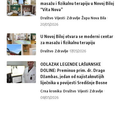
masažu i fizikalnu terapiju u Novoj Biloj
“Vita Nova”
Društvo
Vijesti
Zdravlje
Župa Nova Bila
20/05/2026
U Novoj Biloj otvara se moderni centar
za masažu i fizikalnu terapiju
Društvo
Zdravlje
17/05/2026
ODLAZAK LEGENDE LAŠVANSKE
DOLINE: Preminuo prim. dr. Drago
Džambas, jedan od najistaknutijih
liječnika u povijesti Središnje Bosne
Crna kronika
Društvo
Vijesti
Zdravlje
08/05/2026