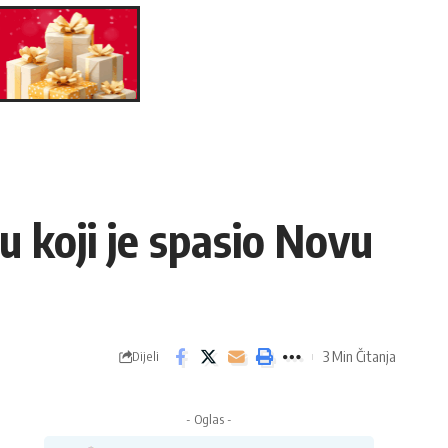
 koji je spasio Novu
3 Min Čitanja
Dijeli
- Oglas -