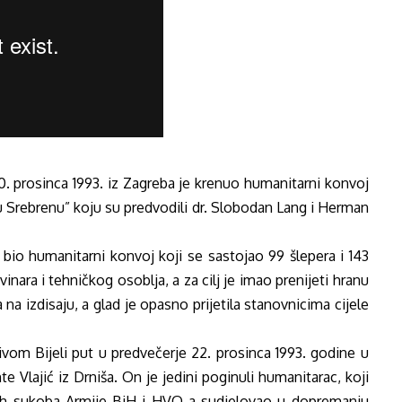
. prosinca 1993. iz Zagreba je krenuo humanitarni konvoj
u Srebrenu” koju su predvodili dr. Slobodan Lang i Herman
 bio humanitarni konvoj koji se sastojao 99 šlepera i 143
nara i tehničkog osoblja, a za cilj je imao prenijeti hranu
a na izdisaju, a glad je opasno prijetila stanovnicima cijele
om Bijeli put u predvečerje 22. prosinca 1993. godine u
e Vlajić iz Drniša. On je jedini poginuli humanitarac, koji
tnih sukoba Armije BiH i HVO-a sudjelovao u dopremanju