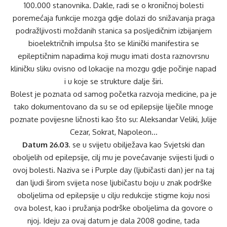
100.000 stanovnika. Dakle, radi se o kroničnoj bolesti
poremećaja funkcije mozga gdje dolazi do snižavanja praga
podražljivosti moždanih stanica sa posljedičnim izbijanjem
bioelektričnih impulsa što se klinički manifestira se
epileptičnim napadima koji mugu imati dosta raznovrsnu
kliničku sliku ovisno od lokacije na mozgu gdje počinje napad
i u koje se strukture dalje širi.
Bolest je poznata od samog početka razvoja medicine, pa je
tako dokumentovano da su se od epilepsije liječile mnoge
poznate povijesne ličnosti kao što su: Aleksandar Veliki, Julije
Cezar, Sokrat, Napoleon…
Datum 26.03
. se u svijetu obilježava kao Svjetski dan
oboljelih od epilepsije, cilj mu je povećavanje svijesti ljudi o
ovoj bolesti. Naziva se i Purple day (ljubičasti dan) jer na taj
dan ljudi širom svijeta nose ljubičastu boju u znak podrške
oboljelima od epilepsije u cilju redukcije stigme koju nosi
ova bolest, kao i pružanja podrške oboljelima da govore o
njoj. Ideju za ovaj datum je dala 2008 godine, tada