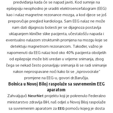
predviđanja kada će se napad javiti. Kod sumnje na
epilepsiju neophodno je uraditi elektroencefalogram (EEG)
kao i nalaz magnetne rezonance mozga, a kod djece se još
preporučuje pregled kardiologa. Sam EEG nalaz ne može
nam dati dijagnozu bolesti jer se dijagnoza postavlja
uklapanjem kliničke slike pacijenta, učestalošću napada i
eventualno nalazom strukturnih promjena na mozgu koje se
detektuju magnetnom rezonancom. Također, važno je
napomenuti da EEG nalaz kod oko 40% pacijenta oboljelih
od epilepsije može biti uredan u vrijeme snimanja, zbog
čega se nekad često ponavljaju snimanja ili se radi snimanje
nakon neprospavane noći kako bi se „isprovocirale“
promjene na EEG-u, govori dr.Baručija.
Bolnica u Novoj Biloj raspolaže sa suvremenim EEG
aparatom
Zahvaljujući
NeurNet
projektu koji je pokrenulo Federalno
ministarstvo zdravlja BiH, naš odjel u Novoj Biloj raspolaže
sa suvremenim aparatom za
EEG
pomoću kojeg je dosta