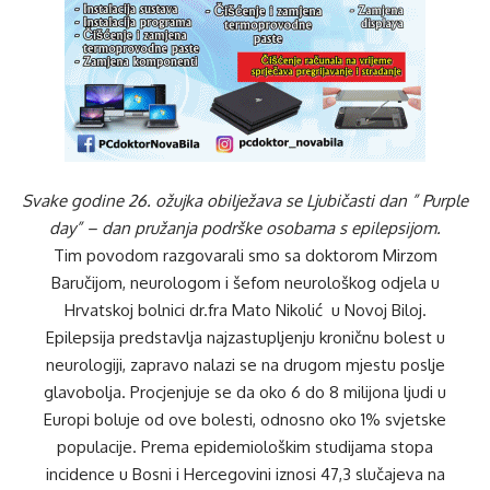
Svake godine 26. ožujka obilježava se Ljubičasti dan ” Purple
day” – dan pružanja podrške osobama s epilepsijom.
Tim povodom razgovarali smo sa doktorom Mirzom
Baručijom, neurologom i šefom neurološkog odjela u
Hrvatskoj bolnici dr.fra Mato Nikolić u Novoj Biloj.
Epilepsija predstavlja najzastupljenju kroničnu bolest u
neurologiji, zapravo nalazi se na drugom mjestu poslje
glavobolja. Procjenjuje se da oko 6 do 8 milijona ljudi u
Europi boluje od ove bolesti, odnosno oko 1% svjetske
populacije. Prema epidemiološkim studijama stopa
incidence u Bosni i Hercegovini iznosi 47,3 slučajeva na