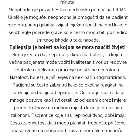
minuta.
Neophodno je pozvati Hitnu medicinsku pomoć na tel 124.
Ukoliko je moguće, neophodno je omogućiti da se pacijent
prije potpunog gubitka svijesti nježno spusti na pod kako bi
se izbjegle povrede glave koje često mogu biti posljedica
smrtnog ishoda u toku napada.
Epilepsija je bolest sa kojom se mora naučiti živjeti
Bitno je znati da je epilepsija kronična bolest, sa kojom
većina pacijenata može voditi kvalitetan život uz redovne
kontrole i adekvatno praćenje od strane neurologa.
Nažalost, bolest je još uvijek na neki način stigmatizirana.
Pacijenti su često zabrinuti kako će okolina reagirati na
spoznaju da boluju od epilepsije. Oni mogu raditi i dalje
mnoge poslove kao i svi ostali uz određeni oprez i mjere
predostrožnosti na radnom mjestu kako je propisano
zakonom. Pacijentice koje su u reproduktivnoj dobi imaju
često zabrinutost da li mogu planirati trudnoću, pri čemu
moraju znati da mogu imati sasvim normalnu trudnoću i