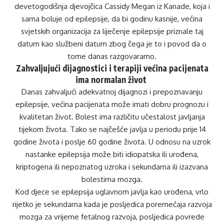
devetogodišnja djevojčica Cassidy Megan iz Kanade, koja i
sama boluje od epilepsije, da bi godinu kasnije, većina
svjetskih organizacija za liječenje epilepsije priznale taj
datum kao službeni datum zbog čega je to i povod da o
tome danas razgovaramo.
Zahvaljujući dijagnostici i terapiji većina pacijenata
ima normalan život
Danas zahvaljući adekvatnoj dijagnozi i prepoznavanju
epilepsije, većina pacijenata može imati dobru prognozu i
kvalitetan život. Bolest ima različitu učestalost javljanja
tijekom života. Tako se najčešće javlja u periodu prije 14
godine života i poslje 60 godine života. U odnosu na uzrok
nastanke epilepsija može biti idiopatska ili urođena,
kriptogena ili nepoznatog uzroka i sekundarna ili izazvana
bolestima mozga.
Kod djece se epilepsija uglavnom javlja kao urođena, vrlo
rijetko je sekundarna kada je posljedica poremećaja razvoja
mozga za vrijeme fetalnog razvoja, posljedica povrede