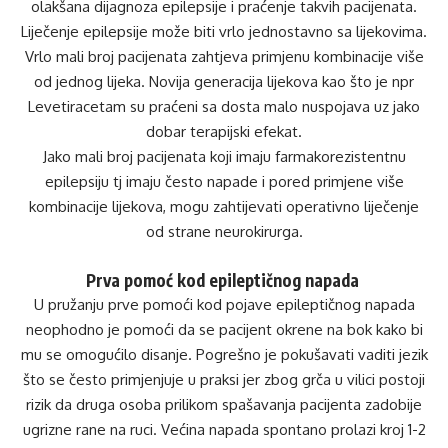
olakšana dijagnoza epilepsije i praćenje takvih pacijenata.
Liječenje epilepsije može biti vrlo jednostavno sa lijekovima.
Vrlo mali broj pacijenata zahtjeva primjenu kombinacije više
od jednog lijeka. Novija generacija lijekova kao što je npr
Levetiracetam su praćeni sa dosta malo nuspojava uz jako
dobar terapijski efekat.
Jako mali broj pacijenata koji imaju farmakorezistentnu
epilepsiju tj imaju često napade i pored primjene više
kombinacije lijekova, mogu zahtijevati operativno liječenje
od strane neurokirurga.
Prva pomoć kod epileptičnog napada
U pružanju prve pomoći kod pojave epileptičnog napada
neophodno je pomoći da se pacijent okrene na bok kako bi
mu se omogućilo disanje. Pogrešno je pokušavati vaditi jezik
što se često primjenjuje u praksi jer zbog grča u vilici postoji
rizik da druga osoba prilikom spašavanja pacijenta zadobije
ugrizne rane na ruci. Većina napada spontano prolazi kroj 1-2