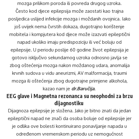
mozga prilikom poroda ili povreda drugog uzroka.
Često kod djece epilepsija može zaostati kao trajna
posljedica uslijed infekcije mozga i moždanih ovojnica. Iako
još uvijek nema čvrstih dokaza, dugotrajno korištenje
mobitela i kompjutera kod djece može izazvati epileptični
napad ukoliko imaju predispoziciju ili već boluju od
epilepsije. U periodu poslije 60 godine život epilepsija je
gotovo isključivo sekundarnog uzroka odnosno javlja se
zbog oštećenja mozga nakon moždanog udara, anomalija
krvnih sudova u vidu aneurizmi, AV malformacija, traumi
mozga ili oštećenja zbog dugotrajne primjene alkohola,
kazao nam je
dr.Baručija.
EEG glave i Magnetna rezonanca su neophodni za brzu
dijagnostiku
Dijagnoza epilepsije je složena. Jako je bitno znati da jedan
epileptični napad ne znači da osoba boluje od epilepsije jer
je odlika ove bolesti kontinuirano ponavljanje napada u
određenom vremenskom periodu uz nemogućnost