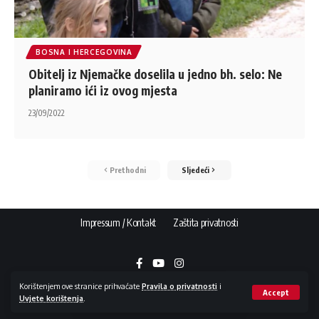
BOSNA I HERCEGOVINA
Obitelj iz Njemačke doselila u jedno bh. selo: Ne
planiramo ići iz ovog mjesta
23/09/2022
Prethodni
Sljedeći
Impressum / Kontakt
Zaštita privatnosti
Korištenjem ove stranice prihvaćate
Pravila o privatnosti
i
Accept
Uvjete korištenja
.
Copyright © 2015 - 2026 NovaBila.info | E-mail:
info@novabila.info