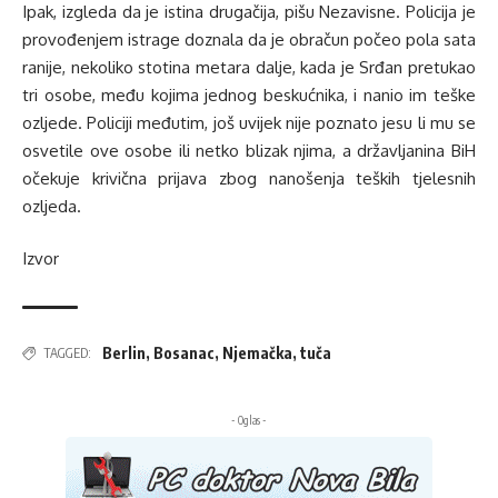
Ipak, izgleda da je istina drugačija, pišu Nezavisne. Policija je
provođenjem istrage doznala da je obračun počeo pola sata
ranije, nekoliko stotina metara dalje, kada je Srđan pretukao
tri osobe, među kojima jednog beskućnika, i nanio im teške
ozljede. Policiji međutim, još uvijek nije poznato jesu li mu se
osvetile ove osobe ili netko blizak njima, a državljanina BiH
očekuje krivična prijava zbog nanošenja teških tjelesnih
ozljeda.
Izvor
Berlin
,
Bosanac
,
Njemačka
,
tuča
TAGGED:
- Oglas -