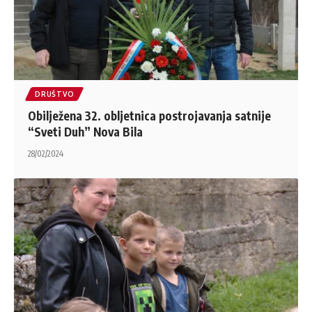
DRUŠTVO
Obilježena 32. obljetnica postrojavanja satnije
“Sveti Duh” Nova Bila
28/02/2024