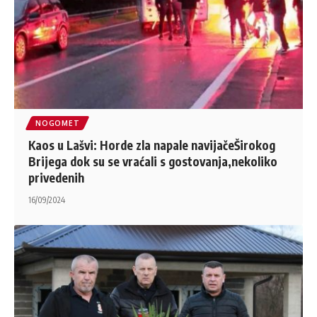
NOGOMET
Kaos u Lašvi: Horde zla napale navijačeŠirokog
Brijega dok su se vraćali s gostovanja,nekoliko
privedenih
16/09/2024