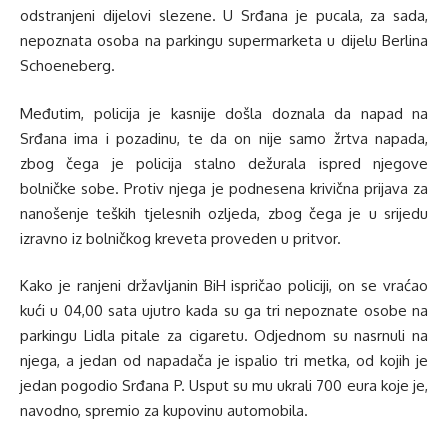
odstranjeni dijelovi slezene. U Srđana je pucala, za sada,
nepoznata osoba na parkingu supermarketa u dijelu Berlina
Schoeneberg.
Međutim, policija je kasnije došla doznala da napad na
Srđana ima i pozadinu, te da on nije samo žrtva napada,
zbog čega je policija stalno dežurala ispred njegove
bolničke sobe. Protiv njega je podnesena krivična prijava za
nanošenje teških tjelesnih ozljeda, zbog čega je u srijedu
izravno iz bolničkog kreveta proveden u pritvor.
Kako je ranjeni državljanin BiH ispričao policiji, on se vraćao
kući u 04,00 sata ujutro kada su ga tri nepoznate osobe na
parkingu Lidla pitale za cigaretu. Odjednom su nasrnuli na
njega, a jedan od napadača je ispalio tri metka, od kojih je
jedan pogodio Srđana P. Usput su mu ukrali 700 eura koje je,
navodno, spremio za kupovinu automobila.