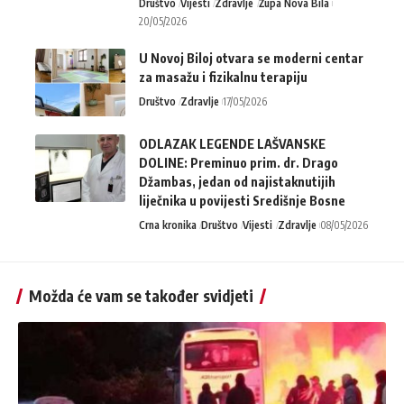
Društvo
Vijesti
Zdravlje
Župa Nova Bila
20/05/2026
U Novoj Biloj otvara se moderni centar
za masažu i fizikalnu terapiju
Društvo
Zdravlje
17/05/2026
ODLAZAK LEGENDE LAŠVANSKE
DOLINE: Preminuo prim. dr. Drago
Džambas, jedan od najistaknutijih
liječnika u povijesti Središnje Bosne
Crna kronika
Društvo
Vijesti
Zdravlje
08/05/2026
Možda će vam se također svidjeti