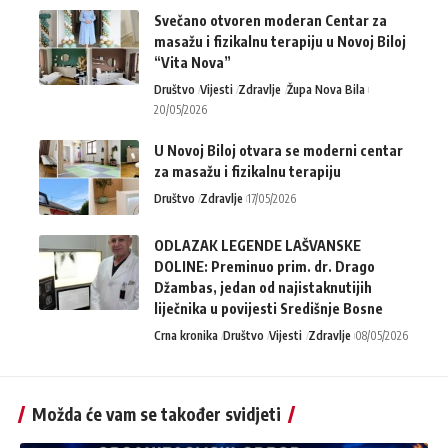
Svečano otvoren moderan Centar za
masažu i fizikalnu terapiju u Novoj Biloj
“Vita Nova”
Društvo
Vijesti
Zdravlje
Župa Nova Bila
20/05/2026
U Novoj Biloj otvara se moderni centar
za masažu i fizikalnu terapiju
Društvo
Zdravlje
17/05/2026
ODLAZAK LEGENDE LAŠVANSKE
DOLINE: Preminuo prim. dr. Drago
Džambas, jedan od najistaknutijih
liječnika u povijesti Središnje Bosne
Crna kronika
Društvo
Vijesti
Zdravlje
08/05/2026
Možda će vam se također svidjeti