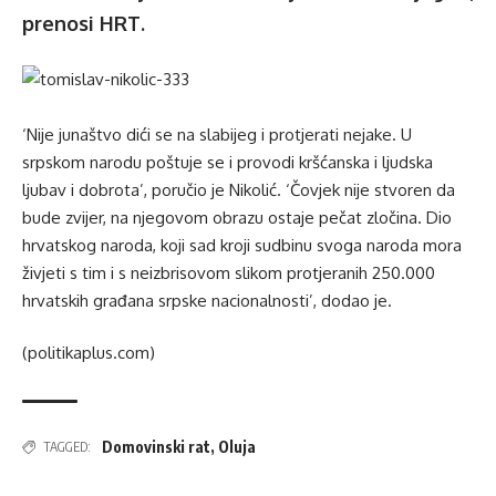
prenosi
HRT.
‘Nije junaštvo dići se na slabijeg i protjerati nejake. U
srpskom narodu poštuje se i provodi kršćanska i ljudska
ljubav i dobrota’, poručio je Nikolić. ‘Čovjek nije stvoren da
bude zvijer, na njegovom obrazu ostaje pečat zločina. Dio
hrvatskog naroda, koji sad kroji sudbinu svoga naroda mora
živjeti s tim i s neizbrisovom slikom protjeranih 250.000
hrvatskih građana srpske nacionalnosti’, dodao je.
(politikaplus.com)
Domovinski rat
,
Oluja
TAGGED: