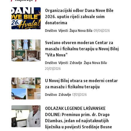
Organizacijski odbor Dana Nove Bile
2026. uputio riječi zahvale svim
donatorima
Društvo
Vijesti
Župa Nova Bila
09/06/2026
Svečano otvoren moderan Centar za
masažu i fizikalnu terapiju u Novoj Biloj
“Vita Nova”
Društvo
Vijesti
Zdravlje
Župa Nova Bila
20/05/2026
U Novoj Biloj otvara se moderni centar
za masažu i fizikalnu terapiju
Društvo
Zdravlje
17/05/2026
ODLAZAK LEGENDE LAŠVANSKE
DOLINE: Preminuo prim. dr. Drago
Džambas, jedan od najistaknutijih
liječnika u povijesti Središnje Bosne