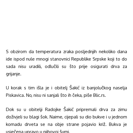
S obzirom da temperatura zraka posljednjih nekoliko dana
ide ispod nule mnogi stanovnici Republike Srpske koji to do
sada nisu uradili, odlučili su što prije osigurati drva za
grijanje.
U korak s tim išla je i obitelj Šakić iz banjolučkog naselja
Piskavica. No, nisu ni sanjali što ih čeka, piše Blic.rs.
Dok su u obitelji Radojke Šakić pripremali drva za zimu
doživjeli su blagi šok. Naime, cijepali su dio bukve i u jednom
komadu drveta se na obje strane pojavio križ. Bukva je
usječena upravo u njihovoj šumi.