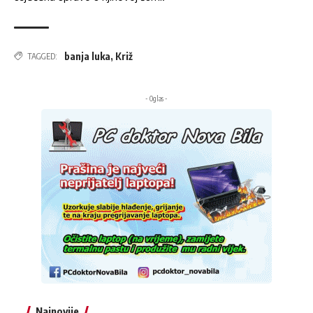
banja luka
,
Križ
TAGGED:
- Oglas -
Najnovije