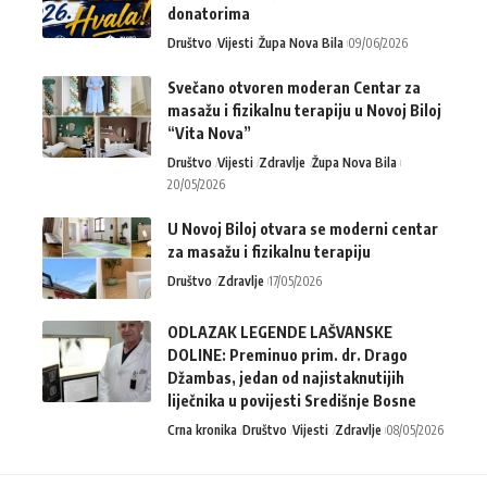
donatorima
Društvo
Vijesti
Župa Nova Bila
09/06/2026
Svečano otvoren moderan Centar za
masažu i fizikalnu terapiju u Novoj Biloj
“Vita Nova”
Društvo
Vijesti
Zdravlje
Župa Nova Bila
20/05/2026
U Novoj Biloj otvara se moderni centar
za masažu i fizikalnu terapiju
Društvo
Zdravlje
17/05/2026
ODLAZAK LEGENDE LAŠVANSKE
DOLINE: Preminuo prim. dr. Drago
Džambas, jedan od najistaknutijih
liječnika u povijesti Središnje Bosne
Crna kronika
Društvo
Vijesti
Zdravlje
08/05/2026