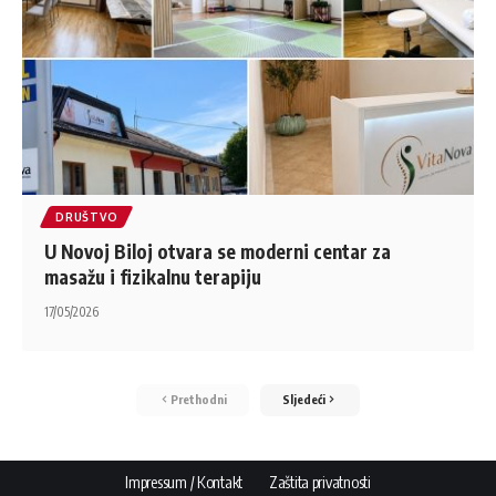
DRUŠTVO
U Novoj Biloj otvara se moderni centar za
masažu i fizikalnu terapiju
17/05/2026
Prethodni
Sljedeći
Impressum / Kontakt
Zaštita privatnosti