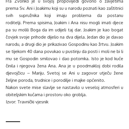
Fra Zvonko je u svojoj propovijedi govorio o zavjetima
prema Sv. Ani i Joakimu koji su u narodu poznati kao zaštitnici
svih supružnika koji imaju problema da postanu
roditelji. Prema spisima, Joakim i Ana nisu mogli imati djece
pa su molili Boga da im udijeli taj dar. Joakim je kao bogat
čovjek svoje prihode dijelio na dva dijela. Jedan dio je davao
narodu, a drugi dio je prikazivao Gospodinu kao žrtvu. Joakim
se tijekom 40 dana povukao u pustinju da posti i moli ne bi li
mu se Gospodin smilovao i dao potomka. Isto je kod kuće
činila i njegova žena Ana. Ana je u poodmakloj dobi rodila
djevojčicu – Mariju. Svetoj se Ani u zagovor utječu žene
željne poroda, trudnice i porodilje i majke općenito.
Nakon svete mise slavlje se nastavilo u veseloj atmosferi u
obiteljskim kućama i prostoru oko groblja.
Izvor:
Travnički vjesnik