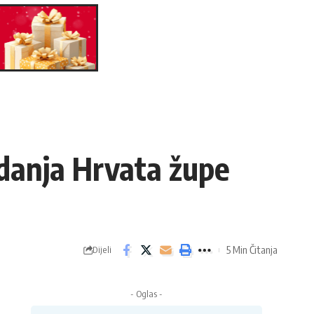
adanja Hrvata župe
5 Min Čitanja
Dijeli
- Oglas -