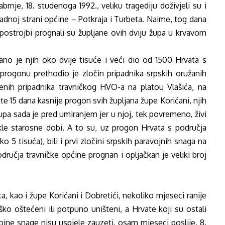
nje, 18. studenoga 1992., veliku tragediju doživjeli su i
apadnoj strani općine – Potkraja i Turbeta. Naime, tog dana
h postrojbi prognali su župljane ovih dviju župa u krvavom
ano je njih oko dvije tisuće i veći dio od 1500 Hrvata s
progonu prethodio je zločin pripadnika srpskih oružanih
ćenih pripadnika travničkog HVO-a na platou Vlašića, na
te 15 dana kasnije progon svih župljana župe Korićani, njih
upa sada je pred umiranjem jer u njoj, tek povremeno, živi
kle starosne dobi. A to su, uz progon Hrvata s područja
o 5 tisuća), bili i prvi zločini srpskih paravojnih snaga na
ručja travničke općine prognan i opljačkan je veliki broj
a, kao i župe Korićani i Dobretići, nekoliko mjeseci ranije
ko oštećeni ili potpuno uništeni, a Hrvate koji su ostali
avojne snage nisu uspjele zauzeti, osam mjeseci poslije, 8.