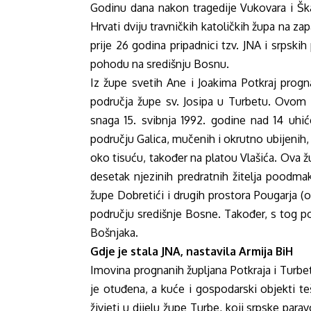
Godinu dana nakon tragedije Vukovara i Škabr
Hrvati dviju travničkih katoličkih župa na z
prije 26 godina pripadnici tzv. JNA i srpski
pohodu na središnju Bosnu.
Iz župe svetih Ane i Joakima Potkraj progn
područja župe sv. Josipa u Turbetu. Ovom 
snaga 15. svibnja 1992. godine nad 14 uhi
području Galica, mučenih i okrutno ubijenih, 
oko tisuću, također na platou Vlašića. Ova ž
desetak njezinih predratnih žitelja poodma
župe Dobretići i drugih prostora Pougarja (ok
području središnje Bosne. Također, s tog pod
Bošnjaka.
Gdje je stala JNA, nastavila Armija BiH
Imovina prognanih župljana Potkraja i Turbet
je otuđena, a kuće i gospodarski objekti teš
živjeti u dijelu župe Turbe, koji srpske par