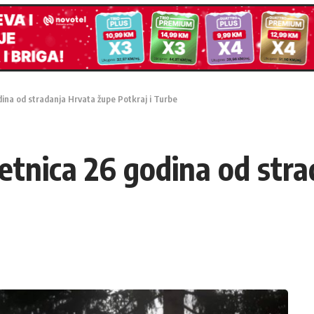
dina od stradanja Hrvata župe Potkraj i Turbe
jetnica 26 godina od str