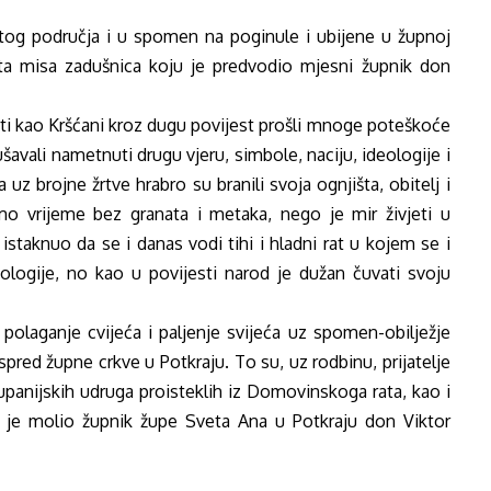
tog područja i u spomen na poginule i ubijene u župnoj
veta misa zadušnica koju je predvodio mjesni župnik don
ati kao Kršćani kroz dugu povijest prošli mnoge poteškoće
šavali nametnuti drugu vjeru, simbole, naciju, ideologije i
 uz brojne žrtve hrabro su branili svoja ognjišta, obitelj i
o vrijeme bez granata i metaka, nego je mir živjeti u
 istaknuo da se i danas vodi tihi i hladni rat u kojem se i
ologije, no kao u povijesti narod je dužan čuvati svoju
 polaganje cvijeća i paljenje svijeća uz spomen-obilježje
pred župne crkve u Potkraju. To su, uz rodbinu, prijatelje
 županijskih udruga proisteklih iz Domovinskoga rata, kao i
 je molio župnik župe Sveta Ana u Potkraju don Viktor