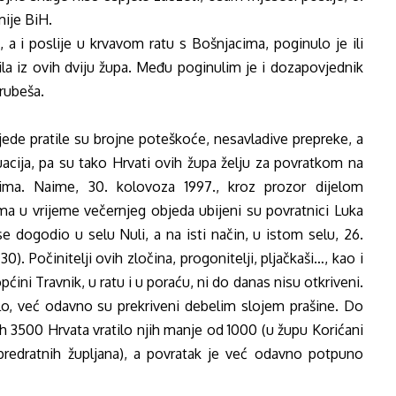
mije BiH.
 i poslije u krvavom ratu s Bošnjacima, poginulo je ili
ila iz ovih dviju župa. Među poginulim je i dozapovjednik
rubeša.
ede pratile su brojne poteškoće, nesavladive prepreke, a
uacija, pa su tako Hrvati ovih župa želju za povratkom na
tima. Naime, 30. kolovoza 1997., kroz prozor dijelom
ma u vrijeme večernjeg objeda ubijeni su povratnici Luka
 se dogodio u selu Nuli, a na isti način, u istom selu, 26.
0). Počinitelji ovih zločina, progonitelji, pljačkaši…, kao i
ini Travnik, u ratu i u poraću, ni do danas nisu otkriveni.
bilo, već odavno su prekriveni debelim slojem prašine. Do
 3500 Hrvata vratilo njih manje od 1000 (u župu Korićani
redratnih župljana), a povratak je već odavno potpuno