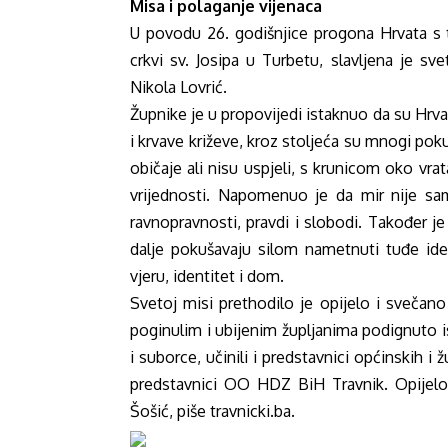
Misa i polaganje vijenaca
U povodu 26. godišnjice progona Hrvata s 
crkvi sv. Josipa u Turbetu, slavljena je s
Nikola Lovrić.
Župnike je u propovijedi istaknuo da su Hrv
i krvave križeve, kroz stoljeća su mnogi poku
običaje ali nisu uspjeli, s krunicom oko vrata
vrijednosti. Napomenuo je da mir nije sam
ravnopravnosti, pravdi i slobodi. Također je
dalje pokušavaju silom nametnuti tuđe ide
vjeru, identitet i dom.
Svetoj misi prethodilo je opijelo i svečano
poginulim i ubijenim župljanima podignuto is
i suborce, učinili i predstavnici općinskih i
predstavnici OO HDZ BiH Travnik. Opijelo
Šošić, piše travnicki.ba.