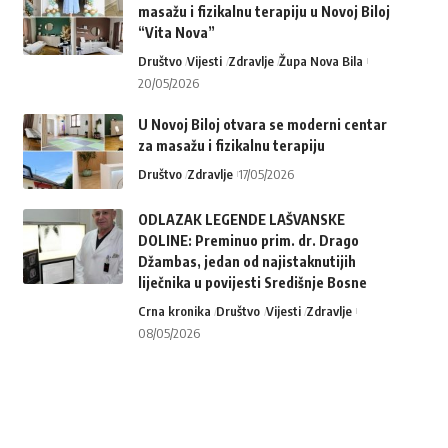
masažu i fizikalnu terapiju u Novoj Biloj
“Vita Nova”
Društvo
Vijesti
Zdravlje
Župa Nova Bila
20/05/2026
U Novoj Biloj otvara se moderni centar
za masažu i fizikalnu terapiju
Društvo
Zdravlje
17/05/2026
ODLAZAK LEGENDE LAŠVANSKE
DOLINE: Preminuo prim. dr. Drago
Džambas, jedan od najistaknutijih
liječnika u povijesti Središnje Bosne
Crna kronika
Društvo
Vijesti
Zdravlje
08/05/2026