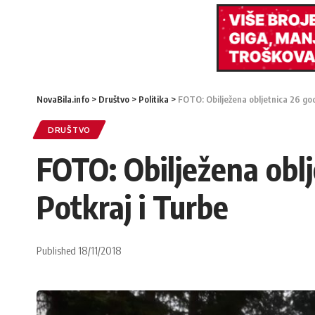
NovaBila.info
>
Društvo
>
Politika
>
FOTO: Obilježena obljetnica 26 go
DRUŠTVO
FOTO: Obilježena obl
Potkraj i Turbe
Published 18/11/2018