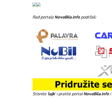
Rad portala
NovaBila.info
podržali:
Stisnite
‘lajk’
i pratite portal
NovaBila.info
i