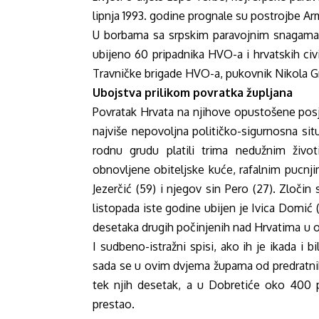
lipnja 1993. godine prognale su postrojbe Ar
U borbama sa srpskim paravojnim snagama, a
ubijeno 60 pripadnika HVO-a i hrvatskih civ
Travničke brigade HVO-a, pukovnik Nikola G
Ubojstva prilikom povratka župljana
Povratak Hrvata na njihove opustošene posj
najviše nepovoljna političko-sigurnosna sit
rodnu grudu platili trima nedužnim živo
obnovljene obiteljske kuće, rafalnim pucnji
Jezerčić (59) i njegov sin Pero (27). Zločin
listopada iste godine ubijen je Ivica Domić (3
desetaka drugih počinjenih nad Hrvatima u opć
I sudbeno-istražni spisi, ako ih je ikada i 
sada se u ovim dvjema župama od predratnih
tek njih desetak, a u Dobretiće oko 400 p
prestao.