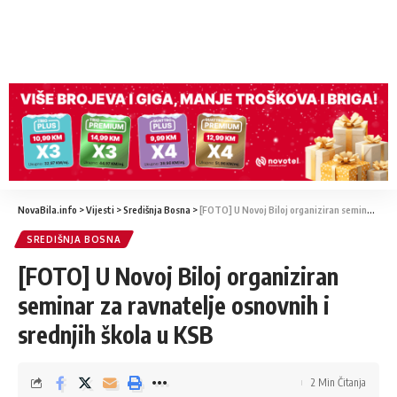
NovaBila.info
>
Vijesti
>
Središnja Bosna
>
[FOTO] U Novoj Biloj organiziran seminar za ravnatelje osnovnih i srednjih škola u KSB
SREDIŠNJA BOSNA
[FOTO] U Novoj Biloj organiziran
seminar za ravnatelje osnovnih i
srednjih škola u KSB
2 Min Čitanja