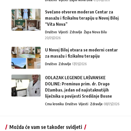
Svečano otvoren moderan Centar za
masažu i fizikalnu terapiju u Novoj Biloj
“Vita Nova”
Društvo
Vijesti
Zdravlje
Župa Nova Bila
20/05/2026
U Novoj Biloj otvara se moderni centar
za masažu i fizikalnu terapiju
Društvo
Zdravlje
17/05/2026
ODLAZAK LEGENDE LAŠVANSKE
DOLINE: Preminuo prim. dr. Drago
Džambas, jedan od najistaknutijih
liječnika u povijesti Središnje Bosne
Crna kronika
Društvo
Vijesti
Zdravlje
08/05/2026
Možda će vam se također svidjeti