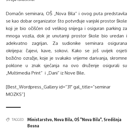
Domaćin seminara, OŠ „Nova Bila“ i ovog puta predstavila
se kao dobar organizator što potvrđuje vanjski prostor škole
koji je bio očišćen od velikog snijega i osiguran parking za
mnoga vozila, dok je unutarnji prostor škole bio uredan i
adekvatno zagrijan. Za sudionike seminara osigurana
okrijepa: čajevi, kave, sokovi. Kako se još uvijek osjeti
božićno ozražje, koje je svakako vrijeme darivanja, skromne
poklone u znak sjećanja na ovo druženje osigurali su
„Multimedia Print“ i „Dani“ iz Nove Bile.
[Best_Wordpress_Gallery id=”31″ gal_title=”seminar
MOZKS”]
Ministarstvo
,
Nova Bila
,
OŠ "Nova Bila"
,
Središnja
TAGGED:
Bosna