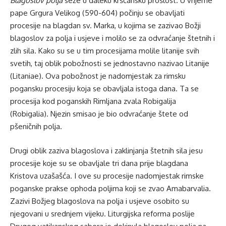
Blagoslov polja
seže u daleku kršćansku prošlost. U vrijeme
pape Grgura Velikog (590-604) počinju se obavljati
procesije na blagdan sv. Marka, u kojima se zazivao Božji
blagoslov za polja i usjeve i molilo se za odvraćanje štetnih i
zlih sila. Kako su se u tim procesijama molile litanije svih
svetih, taj oblik pobožnosti se jednostavno nazivao Litanije
(Litaniae). Ova pobožnost je nadomjestak za rimsku
pogansku procesiju koja se obavljala istoga dana. Ta se
procesija kod poganskih Rimljana zvala Robigalija
(Robigalia). Njezin smisao je bio odvraćanje štete od
pšeničnih polja.
Drugi oblik zaziva blagoslova i zaklinjanja štetnih sila jesu
procesije koje su se obavljale tri dana prije blagdana
Kristova uzašašća. I ove su procesije nadomjestak rimske
poganske prakse ophoda poljima koji se zvao Amabarvalia.
Zazivi Božjeg blagoslova na polja i usjeve osobito su
njegovani u srednjem vijeku. Liturgijska reforma poslije