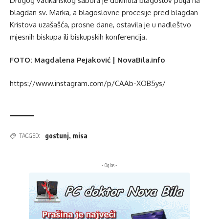
Drugog vatikanskog sabora je dokinula blagoslov polja na
blagdan sv. Marka, a blagoslovne procesije pred blagdan
Kristova uzašašća, prosne dane, ostavila je u nadleštvo
mjesnih biskupa ili biskupskih konferencija.
FOTO: Magdalena Pejaković | NovaBila.info
https://www.instagram.com/p/CAAb-XOB5ys/
gostunj
,
misa
TAGGED:
- Oglas -