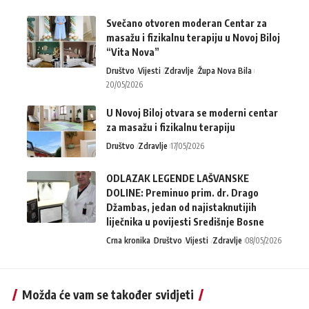
Svečano otvoren moderan Centar za
masažu i fizikalnu terapiju u Novoj Biloj
“Vita Nova”
Društvo
Vijesti
Zdravlje
Župa Nova Bila
20/05/2026
U Novoj Biloj otvara se moderni centar
za masažu i fizikalnu terapiju
Društvo
Zdravlje
17/05/2026
ODLAZAK LEGENDE LAŠVANSKE
DOLINE: Preminuo prim. dr. Drago
Džambas, jedan od najistaknutijih
liječnika u povijesti Središnje Bosne
Crna kronika
Društvo
Vijesti
Zdravlje
08/05/2026
Možda će vam se također svidjeti