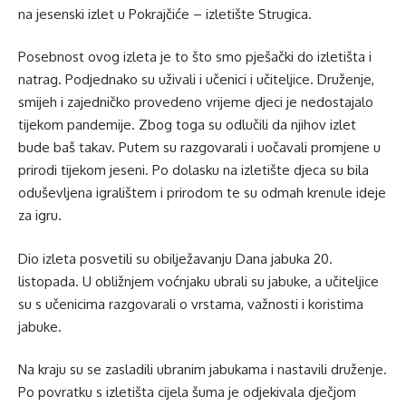
na jesenski izlet u Pokrajčiće – izletište Strugica.
Posebnost ovog izleta je to što smo pješački do izletišta i
natrag. Podjednako su uživali i učenici i učiteljice. Druženje,
smijeh i zajedničko provedeno vrijeme djeci je nedostajalo
tijekom pandemije. Zbog toga su odlučili da njihov izlet
bude baš takav. Putem su razgovarali i uočavali promjene u
prirodi tijekom jeseni. Po dolasku na izletište djeca su bila
oduševljena igralištem i prirodom te su odmah krenule ideje
za igru.
Dio izleta posvetili su obilježavanju Dana jabuka 20.
listopada. U obližnjem voćnjaku ubrali su jabuke, a učiteljice
su s učenicima razgovarali o vrstama, važnosti i koristima
jabuke.
Na kraju su se zasladili ubranim jabukama i nastavili druženje.
Po povratku s izletišta cijela šuma je odjekivala dječjom