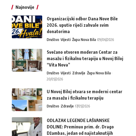
Najnovije
Organizacijski odbor Dana Nove Bile
2026. uputio riječi zahvale svim
donatorima
Društvo
Vijesti
Župa Nova Bila
09/06/2026
Svečano otvoren moderan Centar za
masažu i fizikalnu terapiju u Novoj Biloj
“Vita Nova”
Društvo
Vijesti
Zdravlje
Župa Nova Bila
20/05/2026
U Novoj Biloj otvara se moderni centar
za masažu i fizikalnu terapiju
Društvo
Zdravlje
17/05/2026
ODLAZAK LEGENDE LAŠVANSKE
DOLINE: Preminuo prim. dr. Drago
Džambas, jedan od najistaknutijih