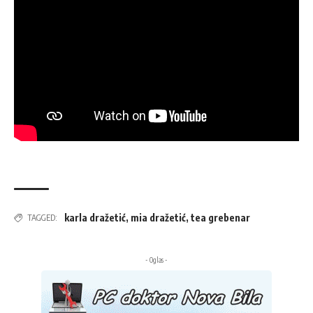
karla dražetić
,
mia dražetić
,
tea grebenar
TAGGED:
- Oglas -