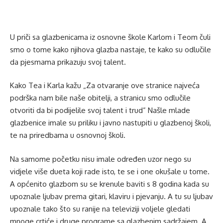
U priči sa glazbenicama iz osnovne škole Karlom i Teom čuli
smo o tome kako njihova glazba nastaje, te kako su odlučile
da pjesmama prikazuju svoj talent.
Kako Tea i Karla kažu „Za otvaranje ove stranice najveća
podrška nam bile naše obitelji, a stranicu smo odlučile
otvoriti da bi podijelile svoj talent i trud” Našle mlade
glazbenice imale su priliku i javno nastupiti u glazbenoj školi,
te na priredbama u osnovnoj školi.
Na samome početku nisu imale određen uzor nego su
vidjele više dueta koji rade isto, te se i one okušale u tome.
A općenito glazbom su se krenule baviti s 8 godina kada su
upoznale ljubav prema gitari, klaviru i pjevanju. A tu su ljubav
upoznale tako što su ranije na televiziji voljele gledati
mnoge crtiće i druge programe sa glazbenim sadržajem. A