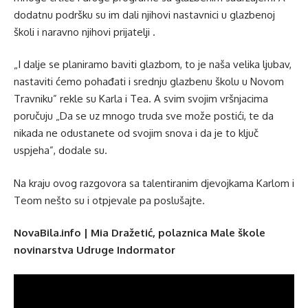
dodatnu podršku su im dali njihovi nastavnici u glazbenoj
školi i naravno njihovi prijatelji .
„I dalje se planiramo baviti glazbom, to je naša velika ljubav,
nastaviti ćemo pohađati i srednju glazbenu školu u Novom
Travniku” rekle su Karla i Tea. A svim svojim vršnjacima
poručuju „Da se uz mnogo truda sve može postići, te da
nikada ne odustanete od svojim snova i da je to ključ
uspjeha”, dodale su.
Na kraju ovog razgovora sa talentiranim djevojkama Karlom i
Teom nešto su i otpjevale pa poslušajte.
NovaBila.info | Mia Dražetić, polaznica Male škole
novinarstva Udruge Indormator