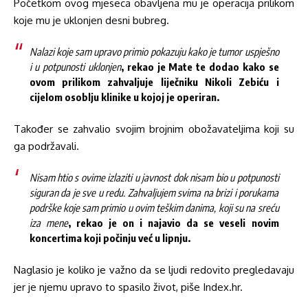
Početkom ovog mjeseca obavljena mu je operacija prilikom
koje mu je uklonjen desni bubreg.
Nalazi koje sam upravo primio pokazuju kako je tumor uspješno
i u potpunosti uklonjen
, rekao je Mate te dodao kako se
ovom prilikom zahvaljuje liječniku Nikoli Zebiću i
cijelom osoblju klinike u kojoj je operiran.
Također se zahvalio svojim brojnim obožavateljima koji su
ga podržavali.
Nisam htio s ovime izlaziti u javnost dok nisam bio u potpunosti
siguran da je sve u redu. Zahvaljujem svima na brizi i porukama
podrške koje sam primio u ovim teškim danima, koji su na sreću
iza mene
, rekao je on i najavio da se veseli novim
koncertima koji počinju već u lipnju.
Naglasio je koliko je važno da se ljudi redovito pregledavaju
jer je njemu upravo to spasilo život, piše Index.hr.