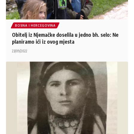
BOSNA I HERCEGOVINA
Obitelj iz Njemačke doselila u jedno bh. selo: Ne
planiramo ići iz ovog mjesta
23/09/2022