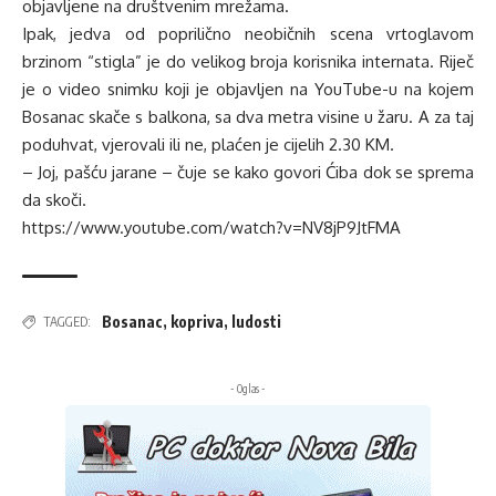
objavljene na društvenim mrežama.
Ipak, jedva od poprilično neobičnih scena vrtoglavom
brzinom “stigla” je do velikog broja korisnika internata. Riječ
je o video snimku koji je objavljen na YouTube-u na kojem
Bosanac skače s balkona, sa dva metra visine u žaru. A za taj
poduhvat, vjerovali ili ne, plaćen je cijelih 2.30 KM.
– Joj, pašću jarane – čuje se kako govori Ćiba dok se sprema
da skoči.
https://www.youtube.com/watch?v=NV8jP9JtFMA
Bosanac
,
kopriva
,
ludosti
TAGGED:
- Oglas -