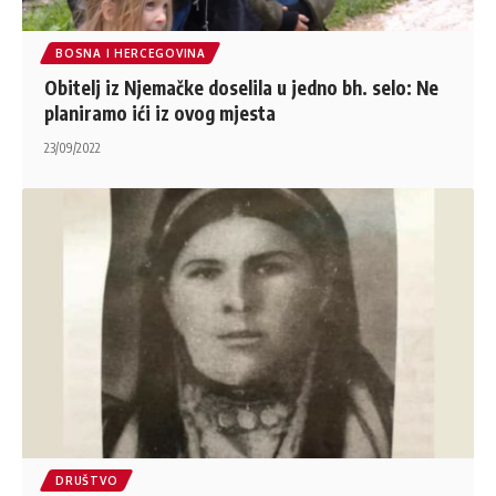
BOSNA I HERCEGOVINA
Obitelj iz Njemačke doselila u jedno bh. selo: Ne
planiramo ići iz ovog mjesta
23/09/2022
DRUŠTVO