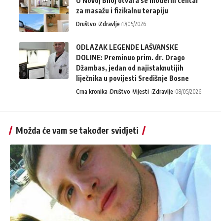
U Novoj Biloj otvara se moderni centar
za masažu i fizikalnu terapiju
Društvo
Zdravlje
17/05/2026
ODLAZAK LEGENDE LAŠVANSKE
DOLINE: Preminuo prim. dr. Drago
Džambas, jedan od najistaknutijih
liječnika u povijesti Središnje Bosne
Crna kronika
Društvo
Vijesti
Zdravlje
08/05/2026
Možda će vam se također svidjeti