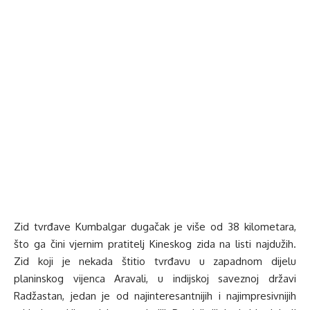
Zid tvrđave Kumbalgar dugačak je više od 38 kilometara,
što ga čini vjernim pratitelj Kineskog zida na listi najdužih.
Zid koji je nekada štitio tvrđavu u zapadnom dijelu
planinskog vijenca Aravali, u indijskoj saveznoj državi
Radžastan, jedan je od najinteresantnijih i najimpresivnijih