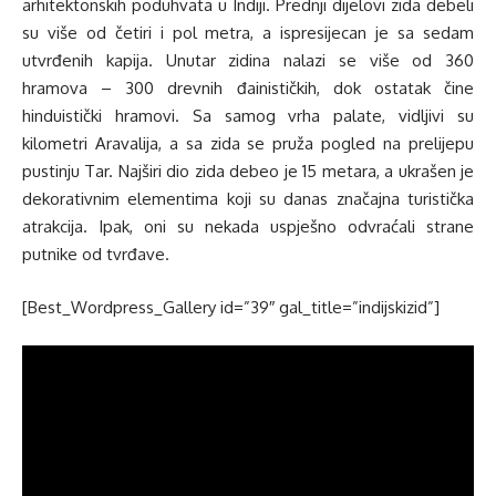
arhitektonskih poduhvata u Indiji. Prednji dijelovi zida debeli
su više od četiri i pol metra, a ispresijecan je sa sedam
utvrđenih kapija. Unutar zidina nalazi se više od 360
hramova – 300 drevnih đainističkih, dok ostatak čine
hinduistički hramovi. Sa samog vrha palate, vidljivi su
kilometri Aravalija, a sa zida se pruža pogled na prelijepu
pustinju Tar. Najširi dio zida debeo je 15 metara, a ukrašen je
dekorativnim elementima koji su danas značajna turistička
atrakcija. Ipak, oni su nekada uspješno odvraćali strane
putnike od tvrđave.
[Best_Wordpress_Gallery id=”39″ gal_title=”indijskizid”]