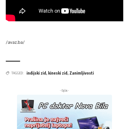
/avaz.ba/
indijski zid
,
kineski zid
,
Zanimljivosti
TAGGED:
- Oglas -