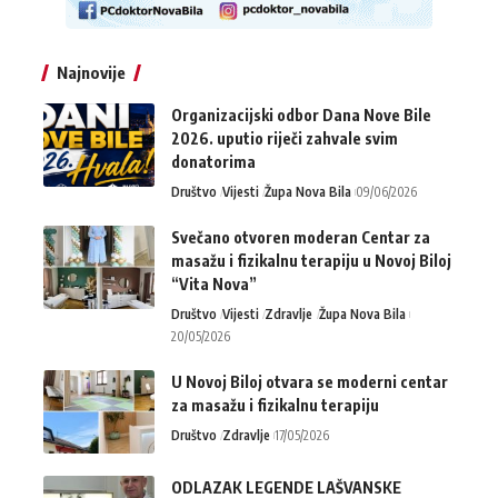
Najnovije
Organizacijski odbor Dana Nove Bile
2026. uputio riječi zahvale svim
donatorima
Društvo
Vijesti
Župa Nova Bila
09/06/2026
Svečano otvoren moderan Centar za
masažu i fizikalnu terapiju u Novoj Biloj
“Vita Nova”
Društvo
Vijesti
Zdravlje
Župa Nova Bila
20/05/2026
U Novoj Biloj otvara se moderni centar
za masažu i fizikalnu terapiju
Društvo
Zdravlje
17/05/2026
ODLAZAK LEGENDE LAŠVANSKE