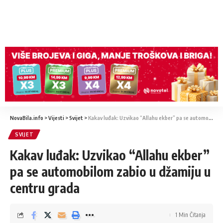
NovaBila.info
>
Vijesti
>
Svijet
>
Kakav luđak: Uzvikao “Allahu ekber” pa se automobilom zabio u džamiju u centru grada
SVIJET
Kakav luđak: Uzvikao “Allahu ekber”
pa se automobilom zabio u džamiju u
centru grada
1 Min Čitanja