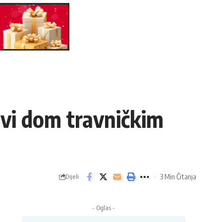
ovi dom travničkim
3 Min Čitanja
Dijeli
- Oglas -