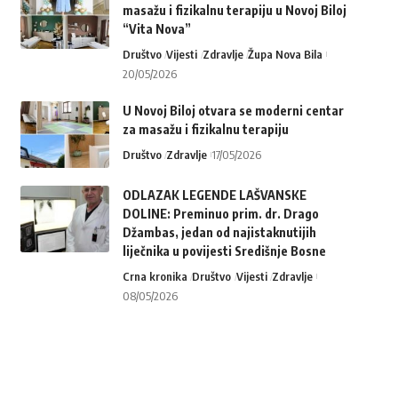
masažu i fizikalnu terapiju u Novoj Biloj
“Vita Nova”
Društvo
Vijesti
Zdravlje
Župa Nova Bila
20/05/2026
U Novoj Biloj otvara se moderni centar
za masažu i fizikalnu terapiju
Društvo
Zdravlje
17/05/2026
ODLAZAK LEGENDE LAŠVANSKE
DOLINE: Preminuo prim. dr. Drago
Džambas, jedan od najistaknutijih
liječnika u povijesti Središnje Bosne
Crna kronika
Društvo
Vijesti
Zdravlje
08/05/2026