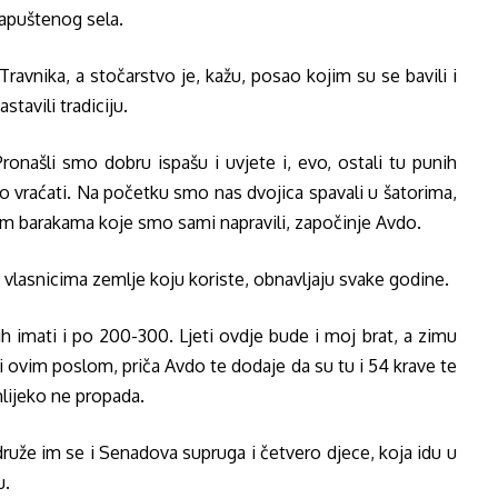
napuštenog sela.
Travnika, a stočarstvo je, kažu, posao kojim su se bavili i
tavili tradiciju.
onašli smo dobru ispašu i uvjete i, evo, ostali tu punih
 vraćati. Na početku smo nas dvojica spavali u šatorima,
nim barakama koje smo sami napravili, započinje Avdo.
vlasnicima zemlje koju koriste, obnavljaju svake godine.
imati i po 200-300. Ljeti ovdje bude i moj brat, a zimu
 ovim poslom, priča Avdo te dodaje da su tu i 54 krave te
 mlijeko ne propada.
druže im se i Senadova supruga i četvero djece, koja idu u
u.