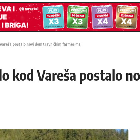
 Vareša postalo novi dom travničkim farmerima
lo kod Vareša postalo n