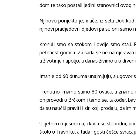
dom te tako postali jedini stanovnici ovog 
Njihovo porijeklo je, inače, iz sela Dub kod 
njihovi pradjedovi i djedovi pa su oni samo nas
Krenuli smo sa stokom i ovdje smo stali. Pr
petnaest godina. Za sada se ne namjeravamo
a životinje napolju, a danas živimo u u drve
Imanje od 60 dunuma unajmljuju, a ugovor s 
Trenutno imamo samo 80 ovaca, a znamo ih 
on provodi u Brčkom i tamo se, također, bavi
da su naučili praviti i sir, koji prodaju, da im
U ljetnim mjesecima, i kada su slobodni, pri
školu u Travniku, a tada i gosti češće svraćaj