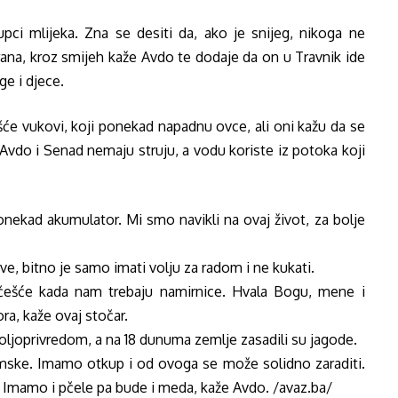
ci mlijeka. Zna se desiti da, ako je snijeg, nikoga ne
ana, kroz smijeh kaže Avdo te dodaje da on u Travnik ide
ge i djece.
češće vukovi, koji ponekad napadnu ovce, ali oni kažu da se
. Avdo i Senad nemaju struju, a vodu koriste iz potoka koji
onekad akumulator. Mi smo navikli na ovaj život, za bolje
ve, bitno je samo imati volju za radom i ne kukati.
češće kada nam trebaju namirnice. Hvala Bogu, mene i
ra, kaže ovaj stočar.
ljoprivredom, a na 18 dunuma zemlje zasadili su jagode.
umske. Imamo otkup i od ovoga se može solidno zaraditi.
m. Imamo i pčele pa bude i meda, kaže Avdo. /avaz.ba/