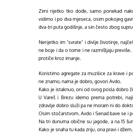
Zimi rijetko tko dođe, samo ponekad nakup
vidimo i po dva mjeseca, osim pokojeg gavr
dva-tri puta godišnje, a sin često zbog supru
Nerijetko im “svrate” i divlje životinje, naj
ne boje i da o tome i ne razmišljaju previše
protiče kroz imanje.
Koristimo agregate za muzilice za krave i p
ne znamo, nama je dobro, govori Avdo.
Kako je istaknuo, oni od ovog posla dobro ži
U Vareš i Brezu idemo prema potrebi, naj
zdravlje dobro služi pa ne moram ni do dokto
Osim stočarstvom, Avdo i Senad bave se i po
Na tri dunuma obične su jagode, a na 15 š
Kako je snaha tu kada zriju, ona pravi i dže