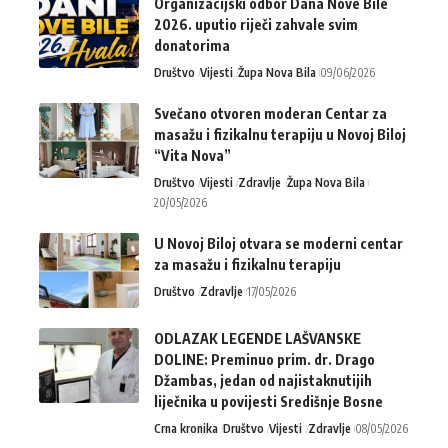
Organizacijski odbor Dana Nove Bile
2026. uputio riječi zahvale svim
donatorima
Društvo
Vijesti
Župa Nova Bila
09/06/2026
Svečano otvoren moderan Centar za
masažu i fizikalnu terapiju u Novoj Biloj
“Vita Nova”
Društvo
Vijesti
Zdravlje
Župa Nova Bila
20/05/2026
U Novoj Biloj otvara se moderni centar
za masažu i fizikalnu terapiju
Društvo
Zdravlje
17/05/2026
ODLAZAK LEGENDE LAŠVANSKE
DOLINE: Preminuo prim. dr. Drago
Džambas, jedan od najistaknutijih
liječnika u povijesti Središnje Bosne
Crna kronika
Društvo
Vijesti
Zdravlje
08/05/2026