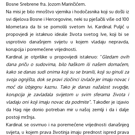
Bosne Srebrene fra. Jozom Marinčićem.
Na misi je bilo mnoštvo vjernika i hodočasnika koji su došli iz
svi dijelova Bosne i Hercegovine, neki su pješačili više od 100
kilometara da bi se pomolili svetom Ivi. Kardinal Puljić u
propovjedi je istaknuo ideale života svetog Ive, koji bi se
usprotivio današnjem svijetu u kojem vladaju nepravda,
korupcija i poremećene vrijednosti.
Kardinal je otprilike u propovijedi istaknuo: “
Gledam ovih
dana priču o sudovima, bilo haškom ili našem domaćem,
kako se danas sudi onima koji su se branili, koji su ginuli za
svoja ognjišta, dok se pravi zločinci izvlače jer imaju novac i
moć da izbjegnu kaznu. Tako je danas nažalost svugdje,
korupcija je zavladala svijetom u svim sferama života i
vladaju oni koji imaju novac da podmite”
. Također je izjavio
da Hag nije donio potreban mir u našoj zemlji i da i dalje
postoji mržnja.
Kardinal se osvrnuo i na poremećene vrijednosti današnjeg
svijeta, u kojem prava životinja imaju prednost ispred prava