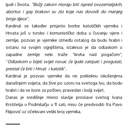
ljudi i života.
“Božji zakoni moraju biti ispred ovozemaljskih,
abortus i gay brakovi su zlo koje nas dovodi do manjeg
broja djece”.
Kardinal se također prisjetio borbe katoličkih vjernika i
Hrvata još u tursko i komunističko doba u čuvanju vjere i
zemlje, pozvao je vjernike između ostalog da budu hrabri i
ostanu na svojim ognjištima, istaknuo je da odlaskom u
zapadne zemlje neki traže “kruha nad pogačom”;
“
Odlaskom u bijeli svijet novac će ljude zatrpati i progutati,
prestat će biti i Hrvat i katolik
“.
Kardinal je pozvao vjernike da ne pokleknu iskušenjima
današnjem svijeta, da žive po uzoru na svetoga Ivu, da budu
hrabri i da se bore za pošten, pravedan i bolji svijet.
Danas je središnje misno slavlje proslave svetog Ivana
Krstitelja u Podmilačju u 11 sati, misu će predvoditi fra Pavo
Filipović uz očekivani veliki broj vjernika.