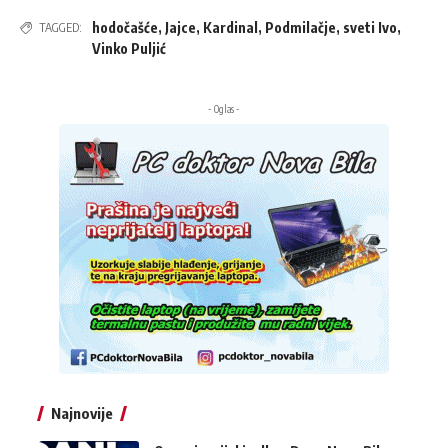
hodočašće
,
Jajce
,
Kardinal
,
Podmilačje
,
sveti Ivo
,
TAGGED:
Vinko Puljić
- Oglas -
Najnovije