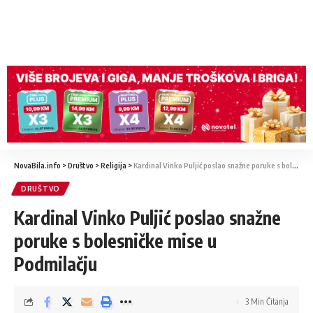
NovaBila.info
>
Društvo
>
Religija
>
Kardinal Vinko Puljić poslao snažne poruke s bolesničke mise u Podmilačju
DRUŠTVO
Kardinal Vinko Puljić poslao snažne
poruke s bolesničke mise u
Podmilačju
3 Min Čitanja