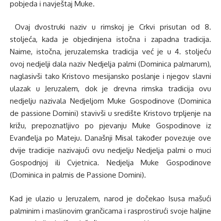
pobjeda i navještaj Muke.
Ovaj dvostruki naziv u rimskoj je Crkvi prisutan od 8.
stoljeća, kada je objedinjena istočna i zapadna tradicija.
Naime, istočna, jeruzalemska tradicija već je u 4. stoljeću
ovoj nedjelji dala naziv Nedjelja palmi (Dominica palmarum),
naglasivši tako Kristovo mesijansko poslanje i njegov slavni
ulazak u Jeruzalem, dok je drevna rimska tradicija ovu
nedjelju nazivala Nedjeljom Muke Gospodinove (Dominica
de passione Domini) stavivši u središte Kristovo trpljenje na
križu, prepoznatljivo po pjevanju Muke Gospodinove iz
Evanđelja po Mateju. Današnji Misal također povezuje ove
dvije tradicije nazivajući ovu nedjelju Nedjelja palmi o muci
Gospodnjoj ili Cvjetnica. Nedjelja Muke Gospodinove
(Dominica in palmis de Passione Domini).
Kad je ulazio u Jeruzalem, narod je dočekao Isusa mašući
palminim i maslinovim grančicama i rasprostirući svoje haljine