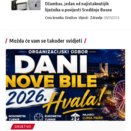
Džambas, jedan od najistaknutijih
liječnika u povijesti Središnje Bosne
Crna kronika
Društvo
Vijesti
Zdravlje
08/05/2026
Možda će vam se također svidjeti
DRUŠTVO