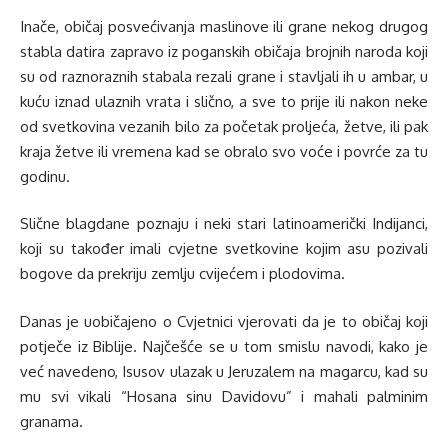
Inače, običaj posvećivanja maslinove ili grane nekog drugog
stabla datira zapravo iz poganskih običaja brojnih naroda koji
su od raznoraznih stabala rezali grane i stavljali ih u ambar, u
kuću iznad ulaznih vrata i slično, a sve to prije ili nakon neke
od svetkovina vezanih bilo za početak proljeća, žetve, ili pak
kraja žetve ili vremena kad se obralo svo voće i povrće za tu
godinu.
Slične blagdane poznaju i neki stari latinoamerički Indijanci,
koji su također imali cvjetne svetkovine kojim asu pozivali
bogove da prekriju zemlju cvijećem i plodovima.
Danas je uobičajeno o Cvjetnici vjerovati da je to običaj koji
potječe iz Biblije. Najčešće se u tom smislu navodi, kako je
već navedeno, Isusov ulazak u Jeruzalem na magarcu, kad su
mu svi vikali “Hosana sinu Davidovu” i mahali palminim
granama.