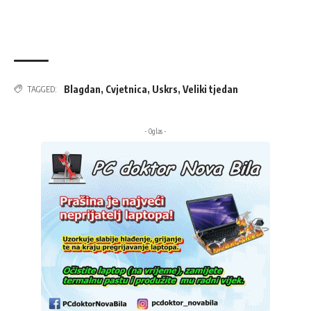
Blagdan
,
Cvjetnica
,
Uskrs
,
Veliki tjedan
TAGGED:
- Oglas -