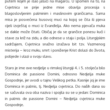
putem kojim je išao jašući na magarcu. U spomen na to, na
Cvjetnicu se prije jedne mise obavlja procesija s
blagoslovljenim palminim i maslinovim grančicama. Sama
misa je posvećena Isusovoj muci na kojoj se čita ili pjeva
cijeli izvještaj o muci iz Evanđelja. Ako nema pjevača muka
se dakle može čitati. Običaj je da se grančice ponesu kući i
stave za križ na zidu, a dio odnese u staju i polja. Liturgijskim
sadržajem, Cvjetnica snažno izražava bit tzv. Vazmenog
misterija – kroz muku, smrt і poniženje Krist dolazi do života,
pobjede і ulazi υ svoju slavu.
Staro је ime ονе nedjelje υ rimskoj liturgiji 4. і 5. stoljeća bilo
Dominica de passione Domini, odnosno Nedjelja muke
Gospodnje, јеr uvodi υ tajnu Velikog petka. Kasnije joj је ime
Dominica in palmis, tj. Nedjelja cvjetnica. Do nаšіh dana ѕυ
se sačuvala ova oba naziva і spojila ѕυ se υ jedan: Dominica
in palmis de passione Domini – Nedjelja cvjetnica muke
Gospodnje.