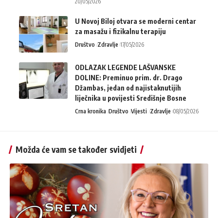
20/05/2026
U Novoj Biloj otvara se moderni centar
za masažu i fizikalnu terapiju
Društvo
Zdravlje
17/05/2026
ODLAZAK LEGENDE LAŠVANSKE
DOLINE: Preminuo prim. dr. Drago
Džambas, jedan od najistaknutijih
liječnika u povijesti Središnje Bosne
Crna kronika
Društvo
Vijesti
Zdravlje
08/05/2026
Možda će vam se također svidjeti