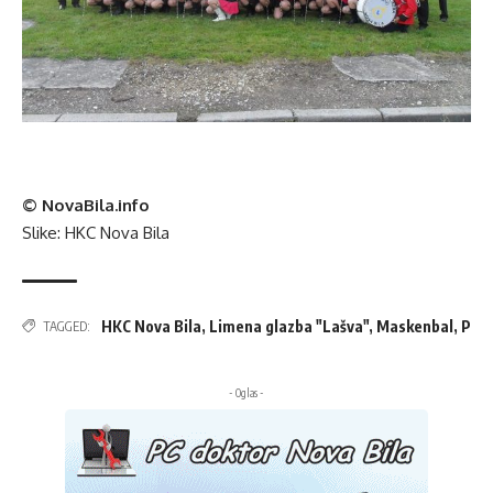
© NovaBila.info
Slike: HKC Nova Bila
HKC Nova Bila
,
Limena glazba "Lašva"
,
Maskenbal
,
P
TAGGED:
- Oglas -