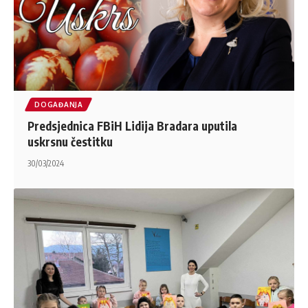
DOGAĐANJA
Predsjednica FBiH Lidija Bradara uputila
uskrsnu čestitku
30/03/2024