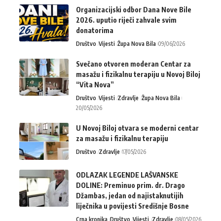
Organizacijski odbor Dana Nove Bile
2026. uputio riječi zahvale svim
donatorima
Društvo
Vijesti
Župa Nova Bila
09/06/2026
Svečano otvoren moderan Centar za
masažu i fizikalnu terapiju u Novoj Biloj
“Vita Nova”
Društvo
Vijesti
Zdravlje
Župa Nova Bila
20/05/2026
U Novoj Biloj otvara se moderni centar
za masažu i fizikalnu terapiju
Društvo
Zdravlje
17/05/2026
ODLAZAK LEGENDE LAŠVANSKE
DOLINE: Preminuo prim. dr. Drago
Džambas, jedan od najistaknutijih
liječnika u povijesti Središnje Bosne
Crna kronika
Društvo
Vijesti
Zdravlje
08/05/2026