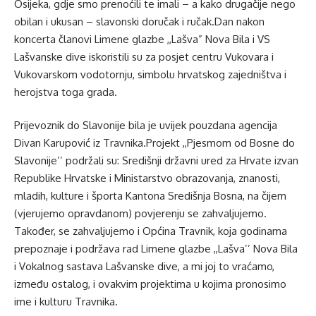
Osijeka, gdje smo prenoćili te imali – a kako drugačije nego
obilan i ukusan – slavonski doručak i ručak.Dan nakon
koncerta članovi Limene glazbe ,,Lašva” Nova Bila i VS
Lašvanske dive iskoristili su za posjet centru Vukovara i
Vukovarskom vodotornju, simbolu hrvatskog zajedništva i
herojstva toga grada.
Prijevoznik do Slavonije bila je uvijek pouzdana agencija
Divan Karupović iz Travnika.Projekt ,,Pjesmom od Bosne do
Slavonije’’ podržali su: Središnji državni ured za Hrvate izvan
Republike Hrvatske i Ministarstvo obrazovanja, znanosti,
mladih, kulture i športa Kantona Središnja Bosna, na čijem
(vjerujemo opravdanom) povjerenju se zahvaljujemo.
Također, se zahvaljujemo i Općina Travnik, koja godinama
prepoznaje i podržava rad Limene glazbe ,,Lašva’’ Nova Bila
i Vokalnog sastava Lašvanske dive, a mi joj to vraćamo,
između ostalog, i ovakvim projektima u kojima pronosimo
ime i kulturu Travnika.