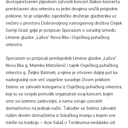
dostojanstvenim pljeskom zatvorili koncert.Nakon koncerta
predstavnici dva orkestra su jedni drugima uručili prigodne
poklone, te je uslijedilo zajedničko druženje glazbenika uz
večeru u prostoru Dobrovoljnog vatrogasnog društva Osijek
Gornji Grad, gdje je potpisan Sporazum o suradnji između
Limene glazbe ,,Lašva” Nova Bila i Osječkog puhačkog
orkestra.
Sporazum su potpisali predsjednik Limene glazbe ,,Lašva”
Nova Bila g. Marinko Matošević i tajnik Osječkog puhačkog
orkestra g. Željko Batrnek, a njime je otvoren daljnji put ka
nadogradnji ove već uspješne suradnje.Ovom prilikom
želimo se zahvaliti kolegama iz Osječkog puhačkog orkestra,
koji su se svojski potrudili organizirati ovaj koncert, kojim
smo svi iznimno zadovoljni, a nama ostaje uzvratiti
domaćinstvo na jednak način. Također se želimo zahvaliti
našim divnim domaćinima iz šokačkog imanja u kojem sve
miriše na tradiciju – Acin Salaš u Tordincima nedaleko od