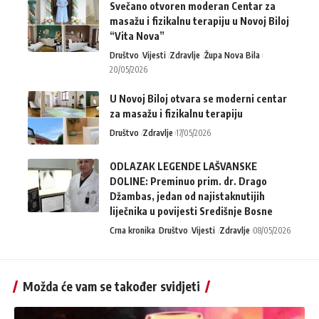
Svečano otvoren moderan Centar za
masažu i fizikalnu terapiju u Novoj Biloj
“Vita Nova”
Društvo
Vijesti
Zdravlje
Župa Nova Bila
20/05/2026
U Novoj Biloj otvara se moderni centar
za masažu i fizikalnu terapiju
Društvo
Zdravlje
17/05/2026
ODLAZAK LEGENDE LAŠVANSKE
DOLINE: Preminuo prim. dr. Drago
Džambas, jedan od najistaknutijih
liječnika u povijesti Središnje Bosne
Crna kronika
Društvo
Vijesti
Zdravlje
08/05/2026
Možda će vam se također svidjeti