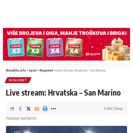
NovaBila.info
>
Sport
>
Nogomet
>
Live stream: Hrvatska – San Marino
NOGOMET
Live stream: Hrvatska – San Marino
0 Min Čitanja
Published 04/06/2016