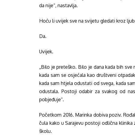
da nije“, nastavlja.
Hoću li uvijek sve na svijetu gledati kroz lju
Da.
Uvijek.
„Bilo je preteško. Bilo je dana kada bih sve n
kada sam se osjećala kao društveni otpadak
kada sam htjela odustati od svega, kada sam
odustala. Postoji odabir za svakog od nas,
pobjeđuje“.
Početkom 2016. Marinka dobiva poziv. Rođakin
čula kako u Sarajevu postoji odlična klinika
školu.