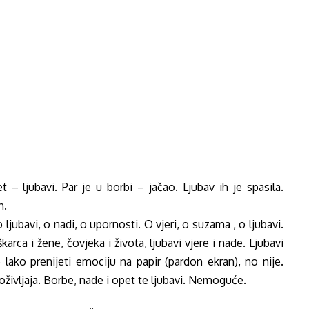
 – ljubavi. Par je u borbi – jačao. Ljubav ih je spasila.
h.
 ljubavi, o nadi, o upornosti. O vjeri, o suzama , o ljubavi.
karca i žene, čovjeka i života, ljubavi vjere i nade. Ljubavi
e lako prenijeti emociju na papir (pardon ekran), no nije.
doživljaja. Borbe, nade i opet te ljubavi. Nemoguće.