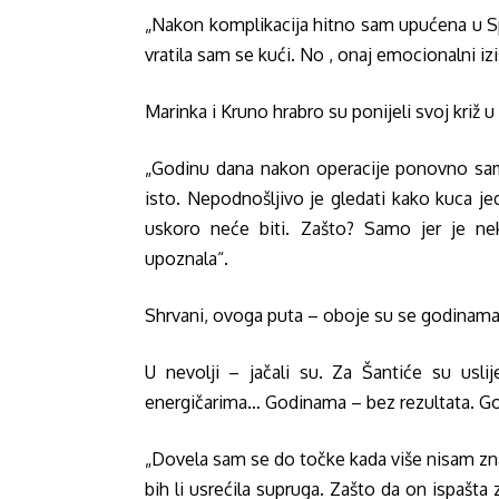
„Nakon komplikacija hitno sam upućena u Spli
vratila sam se kući. No , onaj emocionalni i
Marinka i Kruno hrabro su ponijeli svoj križ 
„Godinu dana nakon operacije ponovno sam 
isto. Nepodnošljivo je gledati kako kuca je
uskoro neće biti. Zašto? Samo jer je ne
upoznala“.
Shrvani, ovoga puta – oboje su se godinama 
U nevolji – jačali su. Za Šantiće su uslij
energičarima… Godinama – bez rezultata. Go
„Dovela sam se do točke kada više nisam znal
bih li usrećila supruga. Zašto da on ispaš