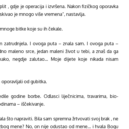
t , gdje je operacija i izvršena. Nakon fizičkog oporavka
ziskivao je mnogo više vremena“, nastavlja.
u mnoge bitke koje su ih čekale.
zatrudnjela. I ovoga puta – znala sam. I ovoga puta –
dno maleno srce, jedan maleni život u tebi, a znaš da ga
kako, negdje zalutao… Moje dijete koje nikada nisam
oporavljali od gubitka.
edile godine borbe. Odlasci liječnicima, travarima, bio-
dinama – iščekivanje.
a što napraviti. Bila sam spremna žrtvovati svoj brak , ne
ta zbog mene? No, on nije odustao od mene… i hvala Bogu