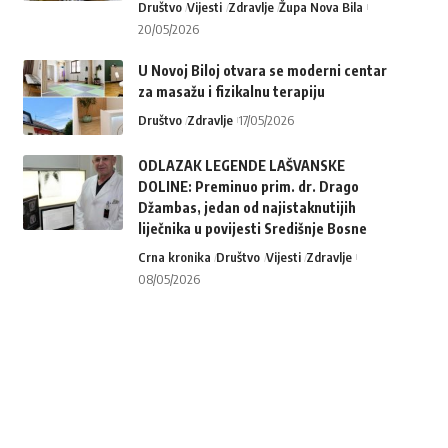
Društvo
Vijesti
Zdravlje
Župa Nova Bila
20/05/2026
U Novoj Biloj otvara se moderni centar
za masažu i fizikalnu terapiju
Društvo
Zdravlje
17/05/2026
ODLAZAK LEGENDE LAŠVANSKE
DOLINE: Preminuo prim. dr. Drago
Džambas, jedan od najistaknutijih
liječnika u povijesti Središnje Bosne
Crna kronika
Društvo
Vijesti
Zdravlje
08/05/2026