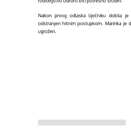
roditeljstvu uskoro biti potresno srušen.
Nakon prvog odlaska liječniku dobila je
odstranjen hitnim postupkom. Marinka je dij
ugrožen.