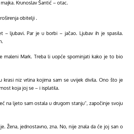
“ majka. Krunoslav Šantić – otac.
širenja obitelji .
 – ljubavi. Par je u borbi – jačao. Ljubav ih je spasila.
h.
maleni Mark. Treba li uopće spominjati kako je to bio
rasi niz vrlina kojima sam se uvijek divila. Ono što je
ost koja joj se – i isplatila.
eć na ljeto sam ostala u drugom stanju“, započinje svoju
 je. Žena, jednostavno, zna. No, nije znala da će joj san o