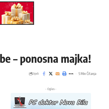
be – ponosna majka!
5 Min Čitanja
Dijeli
- Oglas -