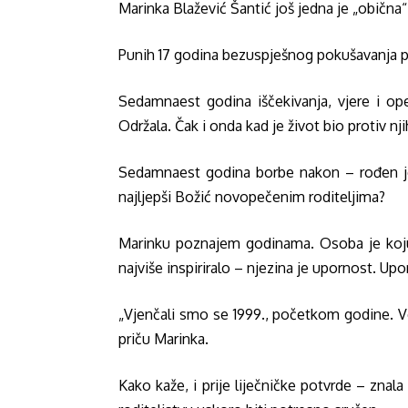
Marinka Blažević Šantić još jedna je „obična
Punih 17 godina bezuspješnog pokušavanja pro
Sedamnaest godina iščekivanja, vjere i opet
Održala. Čak i onda kad je život bio protiv nji
Sedamnaest godina borbe nakon – rođen je 
najljepši Božić novopečenim roditeljima?
Marinku poznajem godinama. Osoba je koju k
najviše inspiriralo – njezina je upornost. Uporn
„Vjenčali smo se 1999., početkom godine. V
priču Marinka.
Kako kaže, i prije liječničke potvrde – znala