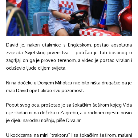
David je, nakon utakmice s Engleskom, postao apsolutna
zvijezda Svjetskog prvenstva – potrčao je tati bosonog u
zagrljaj, on ga je proveo terenom, a video je postao viralan i
oduševio ljude diljem svijeta.
Ni na dočeku u Donjem Miholjcu nije bilo ništa drugačije pa je
mali David opet ukrao svu pozornost.
Poput svog oca, prošetao je sa šokačkim šeširom kojeg Vida
nije skidao ni na dočeku u Zagrebu, a u rodnom mjestu nosio
je cijelu narodnu nošnju, piše Diva.hr.
U kockicama, na mini “traktoru” i sa šokačkim šeširom, maleni