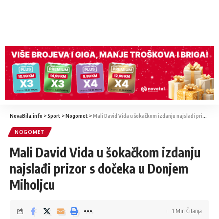
NovaBila.info
>
Sport
>
Nogomet
>
Mali David Vida u šokačkom izdanju najslađi prizor s dočeka u Donjem Miholjcu
NOGOMET
Mali David Vida u šokačkom izdanju
najslađi prizor s dočeka u Donjem
Miholjcu
1 Min Čitanja