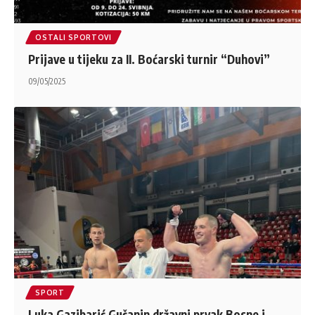
OSTALI SPORTOVI
Prijave u tijeku za II. Boćarski turnir “Duhovi”
09/05/2025
SPORT
Luka Gazibarić Gučanin državni prvak Bosne i