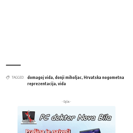
domagoj vida
,
donji miholjac
,
Hrvatska nogometna
TAGGED:
reprezentacija
,
vida
- Oglas -