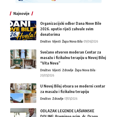
Najnovije
Organizacijski odbor Dana Nove Bile
2026. uputio riječi zahvale svim
donatorima
Društvo
Vijesti
Župa Nova Bila
09/06/2026
Svečano otvoren moderan Centar za
masažu i fizikalnu terapiju u Novoj Biloj
“Vita Nova”
Društvo
Vijesti
Zdravlje
Župa Nova Bila
20/05/2026
U Novoj Biloj otvara se moderni centar
za masažu i fizikalnu terapiju
Društvo
Zdravlje
17/05/2026
ODLAZAK LEGENDE LAŠVANSKE
DOLINE: Preminuo prim. dr. Drago