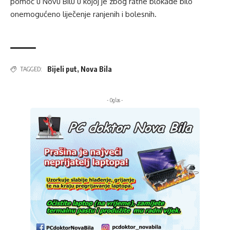
pomoć u Novu Bilu u kojoj je zbog ratne blokade bilo
onemogućeno liječenje ranjenih i bolesnih.
Bijeli put
,
Nova Bila
TAGGED:
- Oglas -