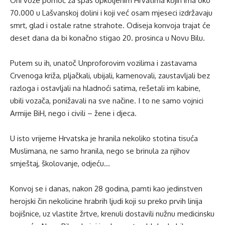
Oni voze pomoć za spas opkoljenim Hrvatima kojih ima oko
70.000 u Lašvanskoj dolini i koji već osam mjeseci izdržavaju
smrt, glad i ostale ratne strahote. Odiseja konvoja trajat će
deset dana da bi konačno stigao 20. prosinca u Novu Bilu.
Putem su ih, unatoč Unproforovim vozilima i zastavama
Crvenoga križa, pljačkali, ubijali, kamenovali, zaustavljali bez
razloga i ostavljali na hladnoći satima, rešetali im kabine,
ubili vozača, ponižavali na sve načine. I to ne samo vojnici
Armije BiH, nego i civili – žene i djeca.
U isto vrijeme Hrvatska je hranila nekoliko stotina tisuća
Muslimana, ne samo hranila, nego se brinula za njihov
smještaj, školovanje, odjeću…
Konvoj se i danas, nakon 28 godina, pamti kao jedinstven
herojski čin nekolicine hrabrih ljudi koji su preko prvih linija
bojišnice, uz vlastite žrtve, krenuli dostavili nužnu medicinsku