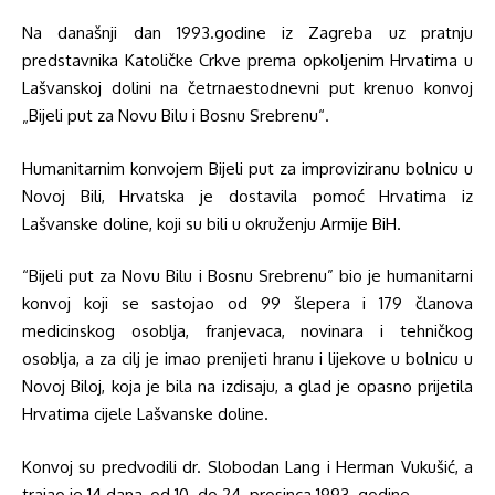
Na današnji dan 1993.godine iz Zagreba uz pratnju
predstavnika Katoličke Crkve prema opkoljenim Hrvatima u
Lašvanskoj dolini na četrnaestodnevni put krenuo konvoj
„Bijeli put za Novu Bilu i Bosnu Srebrenu“.
Humanitarnim konvojem Bijeli put za improviziranu bolnicu u
Novoj Bili, Hrvatska je dostavila pomoć Hrvatima iz
Lašvanske doline, koji su bili u okruženju Armije BiH.
“Bijeli put za Novu Bilu i Bosnu Srebrenu” bio je humanitarni
konvoj koji se sastojao od 99 šlepera i 179 članova
medicinskog osoblja, franjevaca, novinara i tehničkog
osoblja, a za cilj je imao prenijeti hranu i lijekove u bolnicu u
Novoj Biloj, koja je bila na izdisaju, a glad je opasno prijetila
Hrvatima cijele Lašvanske doline.
Konvoj su predvodili dr. Slobodan Lang i Herman Vukušić, a
trajao je 14 dana, od 10. do 24. prosinca 1993. godine.