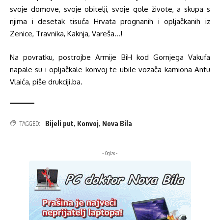
svoje domove, svoje obitelji, svoje gole živote, a skupa s
njima i desetak tisuća Hrvata prognanih i opljačkanih iz
Zenice, Travnika, Kaknja, Vareša…!
Na povratku, postrojbe Armije BiH kod Gornjega Vakufa
napale su i opljačkale konvoj te ubile vozača kamiona Antu
Vlaića, piše drukciji.ba.
Bijeli put
,
Konvoj
,
Nova Bila
TAGGED:
- Oglas -