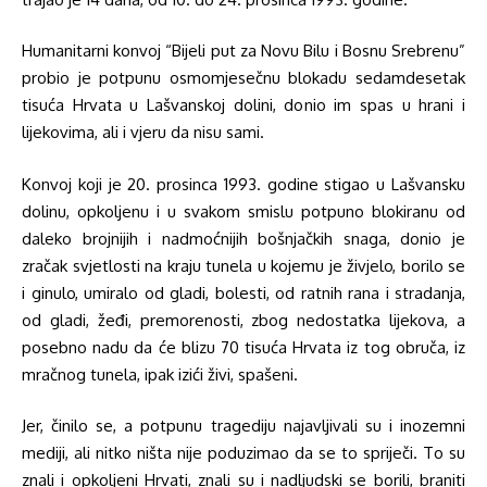
Humanitarni konvoj “Bijeli put za Novu Bilu i Bosnu Srebrenu”
probio je potpunu osmomjesečnu blokadu sedamdesetak
tisuća Hrvata u Lašvanskoj dolini, donio im spas u hrani i
lijekovima, ali i vjeru da nisu sami.
Konvoj koji je 20. prosinca 1993. godine stigao u Lašvansku
dolinu, opkoljenu i u svakom smislu potpuno blokiranu od
daleko brojnijih i nadmoćnijih bošnjačkih snaga, donio je
zračak svjetlosti na kraju tunela u kojemu je živjelo, borilo se
i ginulo, umiralo od gladi, bolesti, od ratnih rana i stradanja,
od gladi, žeđi, premorenosti, zbog nedostatka lijekova, a
posebno nadu da će blizu 70 tisuća Hrvata iz tog obruča, iz
mračnog tunela, ipak izići živi, spašeni.
Jer, činilo se, a potpunu tragediju najavljivali su i inozemni
mediji, ali nitko ništa nije poduzimao da se to spriječi. To su
znali i opkoljeni Hrvati, znali su i nadljudski se borili, braniti