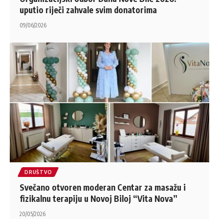
uputio riječi zahvale svim donatorima
09/06/2026
DRUŠTVO
Svečano otvoren moderan Centar za masažu i
fizikalnu terapiju u Novoj Biloj “Vita Nova”
20/05/2026