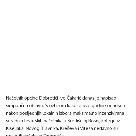
Načelnik općine Dobretići Ivo Čakarić danas je napisao
simpatičnu objavu. S ozbirom kako je ove godine odnosno
nakon posljednjih lokalnih izbora maksimalno inzenzivirana
suradnja hrvatskih načelnika u Središnjoj Bosni, kolege iz
Kiseljaka, Novog Travnika, Kreševa i Viteza nedavno su
posjetili načelnika Dobretića.