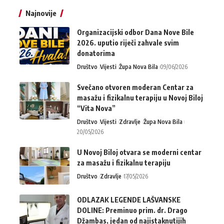
Najnovije
Organizacijski odbor Dana Nove Bile
2026. uputio riječi zahvale svim
donatorima
Društvo
Vijesti
Župa Nova Bila
09/06/2026
Svečano otvoren moderan Centar za
masažu i fizikalnu terapiju u Novoj Biloj
“Vita Nova”
Društvo
Vijesti
Zdravlje
Župa Nova Bila
20/05/2026
U Novoj Biloj otvara se moderni centar
za masažu i fizikalnu terapiju
Društvo
Zdravlje
17/05/2026
ODLAZAK LEGENDE LAŠVANSKE
DOLINE: Preminuo prim. dr. Drago
Džambas, jedan od najistaknutijih