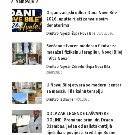
Najnovije
Organizacijski odbor Dana Nove Bile
2026. uputio riječi zahvale svim
donatorima
Društvo
Vijesti
Župa Nova Bila
09/06/2026
Svečano otvoren moderan Centar za
masažu i fizikalnu terapiju u Novoj Biloj
“Vita Nova”
Društvo
Vijesti
Zdravlje
Župa Nova Bila
20/05/2026
U Novoj Biloj otvara se moderni centar
za masažu i fizikalnu terapiju
Društvo
Zdravlje
17/05/2026
ODLAZAK LEGENDE LAŠVANSKE
DOLINE: Preminuo prim. dr. Drago
Džambas, jedan od najistaknutijih
liječnika u povijesti Središnje Bosne