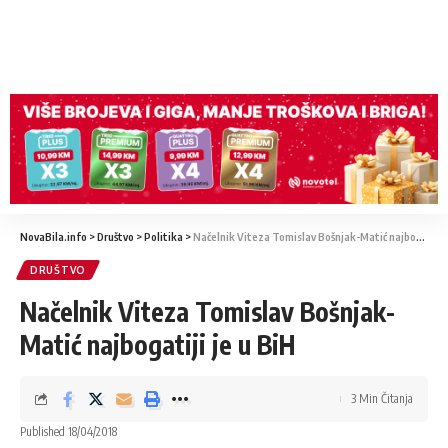
NovaBila.info
>
Društvo
>
Politika
>
Načelnik Viteza Tomislav Bošnjak-Matić najbogatiji je u BiH
DRUŠTVO
Načelnik Viteza Tomislav Bošnjak-
Matić najbogatiji je u BiH
3 Min Čitanja
Published 18/04/2018