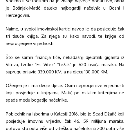
Vodimo li se logikom da je znanje najveće bogatstvo, onda
je Bošnjak-Matić daleko najbogatiji načelnik u Bosni i
Hercegovini.
Naime, u svojoj imovinskoj kartici naveo je da posjeduje čak
tri tisuće knjiga. Za njega su, kako navodi, te knjige od
neprocjenjive vrijednosti.
Što se samih financija tiče, nekadašnji djelatnik giganta iz
Viteza, tvrtke “Fis Vitez” “težak” je 620 tisuća maraka. Na
suprugu prijavio 330.000 KM, a na djecu 130.000 KM.
Oženjen je i ima dvoje djece. Osim neprocjenjive vrijednosti
koju posjeduje u knjigama, Matić po ostalim kriterijima ne
spada među bogatije načelnike.
Pobjednik na izborima u Kalesiji 2016. bio je Sead Džafić koji
posjeduje imovinu vrijednu čak 46, 59 milijuna maraka,
gotovo sto puta više od viteškog načelnika ili 200 puta više