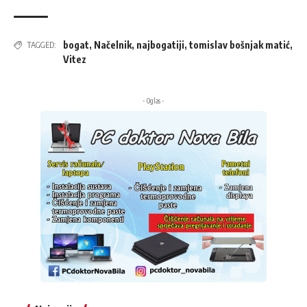
bogat
,
Načelnik
,
najbogatiji
,
tomislav bošnjak matić
,
TAGGED:
Vitez
- Oglas -