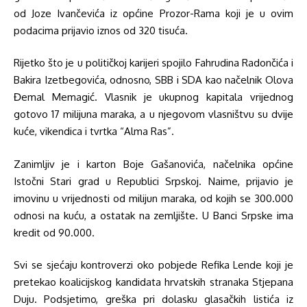
od Joze Ivančevića iz općine Prozor-Rama koji je u ovim
podacima prijavio iznos od 320 tisuća.
Rijetko što je u političkoj karijeri spojilo Fahrudina Radončića i
Bakira Izetbegovića, odnosno, SBB i SDA kao načelnik Olova
Đemal Memagić. Vlasnik je ukupnog kapitala vrijednog
gotovo 17 milijuna maraka, a u njegovom vlasništvu su dvije
kuće, vikendica i tvrtka “Alma Ras”.
Zanimljiv je i karton Boje Gašanovića, načelnika općine
Istočni Stari grad u Republici Srpskoj. Naime, prijavio je
imovinu u vrijednosti od milijun maraka, od kojih se 300.000
odnosi na kuću, a ostatak na zemljište. U Banci Srpske ima
kredit od 90.000.
Svi se sjećaju kontroverzi oko pobjede Refika Lende koji je
pretekao koalicijskog kandidata hrvatskih stranaka Stjepana
Duju. Podsjetimo, greška pri dolasku glasačkih listića iz