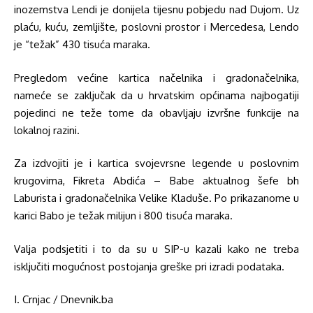
inozemstva Lendi je donijela tijesnu pobjedu nad Dujom. Uz
plaću, kuću, zemljište, poslovni prostor i Mercedesa, Lendo
je “težak” 430 tisuća maraka.
Pregledom većine kartica načelnika i gradonačelnika,
nameće se zaključak da u hrvatskim općinama najbogatiji
pojedinci ne teže tome da obavljaju izvršne funkcije na
lokalnoj razini.
Za izdvojiti je i kartica svojevrsne legende u poslovnim
krugovima, Fikreta Abdića – Babe aktualnog šefe bh
Laburista i gradonačelnika Velike Kladuše. Po prikazanome u
karici Babo je težak milijun i 800 tisuća maraka.
Valja podsjetiti i to da su u SIP-u kazali kako ne treba
isključiti mogućnost postojanja greške pri izradi podataka.
I. Crnjac / Dnevnik.ba