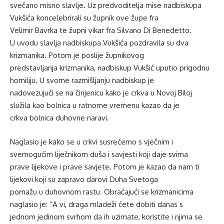
svečano misno slavlje. Uz predvoditelja mise nadbiskupa
Vukšića koncelebrirali su župnik ove župe fra
Velimir Bavrka te župni vikar fra Silvano Di Benedetto.
U uvodu slavlja nadbiskupa Vukšića pozdravila su dva
krizmanika. Potom je poslije župnikovog
predstavljanja krizmanika, nadbiskup Vukšić uputio prigodnu
homiliju. U svome razmišljanju nadbiskup je
nadovezujući se na činjenicu kako je crkva u Novoj Biloj
služila kao bolnica u ratnome vremenu kazao da je
crkva bolnica duhovne naravi.
Naglasio je kako se u crkvi susrećemo s vječnim i
svemogućim liječnikom duša i savjesti koji daje svima
prave lijekove i prave savjete. Potom je kazao da nam ti
lijekovi koji su zapravo darovi Duha Svetoga
pomažu u duhovnom rastu. Obraćajući se krizmanicima
naglasio je: “A vi, draga mladeži ćete dobiti danas s
jednom jedinom svrhom da ih uzimate, koristite i njima se