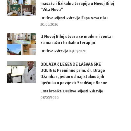
masažu i fizikalnu terapiju u Novoj Biloj
“Vita Nova”
Društvo
Vijesti
Zdravlje
Župa Nova Bila
20/05/2026
U Novoj Biloj otvara se moderni centar
za masažu i fizikalnu terapiju
Društvo
Zdravlje
17/05/2026
ODLAZAK LEGENDE LAŠVANSKE
DOLINE: Preminuo prim. dr. Drago
Džambas, jedan od najistaknutijih
liječnika u povijesti Središnje Bosne
Crna kronika
Društvo
Vijesti
Zdravlje
08/05/2026