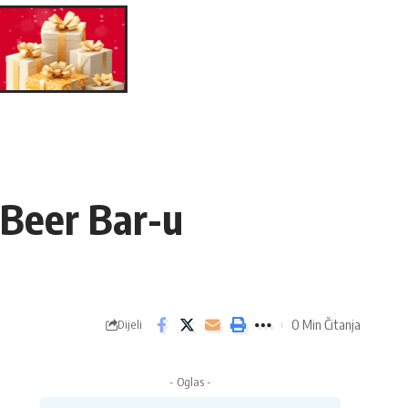
 Beer Bar-u
0 Min Čitanja
Dijeli
- Oglas -