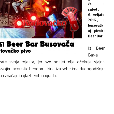
će u
subotu,
6. veljače
2016., u
busovačk
oj pivnici
Beer Bar!
Iz Beer
Bar-a
ate svoja mjesta, jer sve posjetitelje očekuje sjajna
a svojim acoustic bendom. Irina iza sebe ima dugogodišnju
a i značajnih glazbenih nagrada.