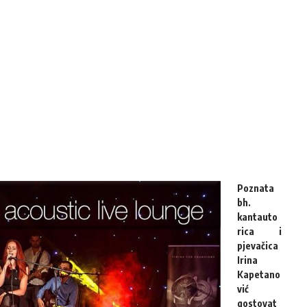
Poznata
bh.
kantauto
rica i
pjevačica
Irina
Kapetano
vić
gostovat