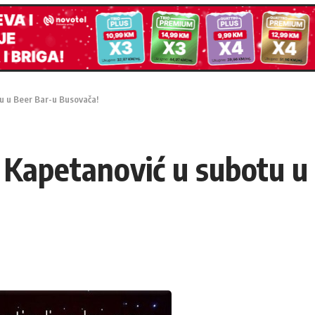
u u Beer Bar-u Busovača!
Kapetanović u subotu u