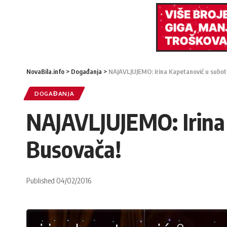
NovaBila.info
>
Događanja
>
NAJAVLJUJEMO: Irina Kapetanović u subot
DOGAĐANJA
NAJAVLJUJEMO: Irina 
Busovača!
Published 04/02/2016