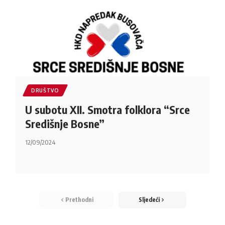
DRUŠTVO
U subotu XII. Smotra folklora “Srce
Središnje Bosne”
12/09/2024
Prethodni
Sljedeći