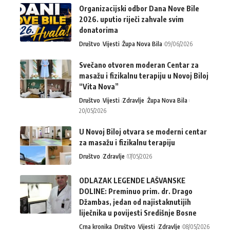
Organizacijski odbor Dana Nove Bile
2026. uputio riječi zahvale svim
donatorima
Društvo
Vijesti
Župa Nova Bila
09/06/2026
Svečano otvoren moderan Centar za
masažu i fizikalnu terapiju u Novoj Biloj
“Vita Nova”
Društvo
Vijesti
Zdravlje
Župa Nova Bila
20/05/2026
U Novoj Biloj otvara se moderni centar
za masažu i fizikalnu terapiju
Društvo
Zdravlje
17/05/2026
ODLAZAK LEGENDE LAŠVANSKE
DOLINE: Preminuo prim. dr. Drago
Džambas, jedan od najistaknutijih
liječnika u povijesti Središnje Bosne
Crna kronika
Društvo
Vijesti
Zdravlje
08/05/2026