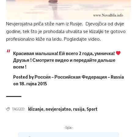
Nevjerojatna priča stiže nam iz Rusije. Djevojčica od dvije
godine, tek što je prohodala uhvalita se klizaljki te gotovo
profesionalno kliže na ledu. Pogledajte video.
Красивая малышка! Ей всего 2 года, умничка!
Друзья ! Смотрите видео и передайте дальше
всем !
Posted by
Росси́я – Российская Федерация – Russia
on
18. rujna 2015
klizanje
,
nevjerojatno
,
rusija
,
Sport
TAGGED:
- Oglas -