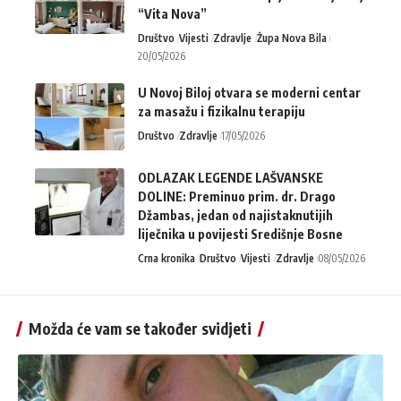
“Vita Nova”
Društvo
Vijesti
Zdravlje
Župa Nova Bila
20/05/2026
U Novoj Biloj otvara se moderni centar
za masažu i fizikalnu terapiju
Društvo
Zdravlje
17/05/2026
ODLAZAK LEGENDE LAŠVANSKE
DOLINE: Preminuo prim. dr. Drago
Džambas, jedan od najistaknutijih
liječnika u povijesti Središnje Bosne
Crna kronika
Društvo
Vijesti
Zdravlje
08/05/2026
Možda će vam se također svidjeti