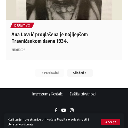
DRUŠTVO
Ana Lovrić proglašena je najljepšom
Travničankom davne 1934.
31/01/2022
Prethodni
Sljedeći
Impressum / Kontakt
Zaštita privatnosti
Korištenjem ove stranice prihvaćate
Pravila o privatnosti
i
Accept
Uvjete korištenja
.
Copyright © 2015 - 2026 NovaBila.info | E-mail:
info@novabila.info