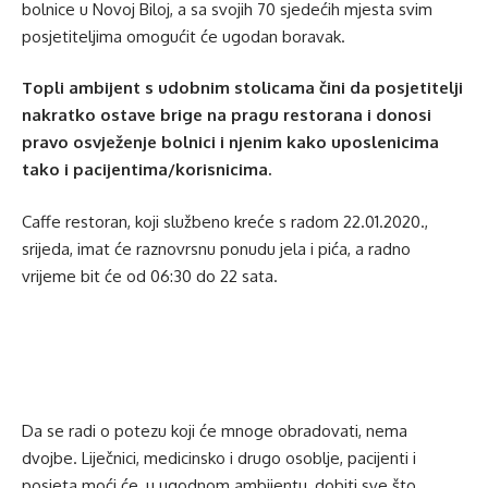
bolnice u Novoj Biloj, a sa svojih 70 sjedećih mjesta svim
posjetiteljima omogućit će ugodan boravak.
Topli ambijent s udobnim stolicama čini da posjetitelji
nakratko ostave brige na pragu restorana i donosi
pravo osvježenje bolnici i njenim kako uposlenicima
tako i pacijentima/korisnicima.
Caffe restoran, koji službeno kreće s radom 22.01.2020.,
srijeda, imat će raznovrsnu ponudu jela i pića, a radno
vrijeme bit će od 06:30 do 22 sata.
Da se radi o potezu koji će mnoge obradovati, nema
dvojbe. Liječnici, medicinsko i drugo osoblje, pacijenti i
posjeta moći će, u ugodnom ambijentu, dobiti sve što