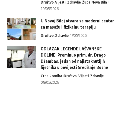
Društvo
Vijesti
Zdravlje
Župa Nova Bila
20/05/2026
U Novoj Biloj otvara se moderni centar
za masažu i fizikalnu terapiju
Društvo
Zdravlje
17/05/2026
ODLAZAK LEGENDE LAŠVANSKE
DOLINE: Preminuo prim. dr. Drago
Džambas, jedan od najistaknutijih
liječnika u povijesti Središnje Bosne
Crna kronika
Društvo
Vijesti
Zdravlje
08/05/2026