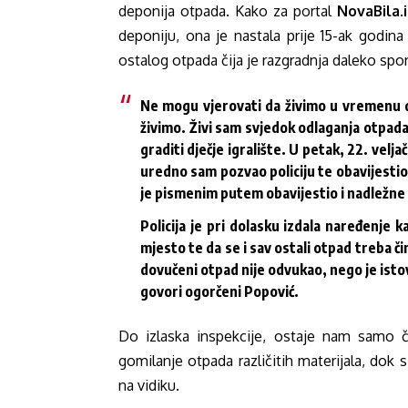
deponija otpada. Kako za portal
NovaBila.
deponiju, ona je nastala prije 15-ak godi
ostalog otpada čija je razgradnja daleko spor
Ne mogu vjerovati da živimo u vremenu d
živimo. Živi sam svjedok odlaganja otpada
graditi dječje igralište. U petak, 22. vel
uredno sam pozvao policiju te obavijestio
je pismenim putem obavijestio i nadležne
Policija je pri dolasku izdala naređenje 
mjesto te da se i sav ostali otpad treba či
dovučeni otpad nije odvukao, nego je istova
govori ogorčeni Popović.
Do izlaska inspekcije, ostaje nam samo č
gomilanje otpada različitih materijala, dok 
na vidiku.