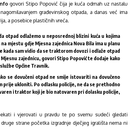
info
govori Stipo Popović čija je kuća odmah uz nastalu
na nagomilavanjem građevinskog otpada, a danas već ima
ija, a posebice plastičnih vreća.
a otpad odlažemo u neposrednoj blizini kuća u kojima
 na mjestu gdje Mjesna zajednica Nova Bila ima u planu
jače kada sam vidio da se traktorom dovozi i odlaže otpad
 Mjesnu zajednicu, govori Stipo Popović te dodaje kako
 službe Općine Travnik.
kako se dovučeni otpad ne smije istovariti na dovučeno
m prije ukloniti. Po odlasku policije, ne da se prethodno
ren i traktor koji je bio natovaren pri dolasku policije,
ekati i vjerovati u pravdu te po svemu sudeći gledati
s druge strane početka izgradnje dječjeg igrališta nema ni