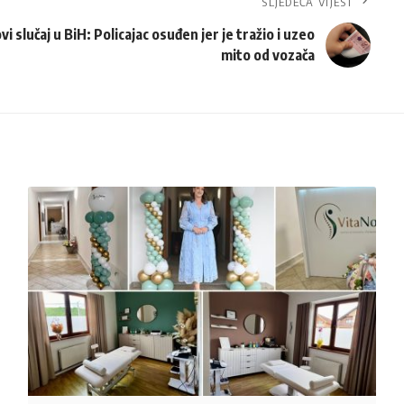
SLJEDEĆA VIJEST
vi slučaj u BiH: Policajac osuđen jer je tražio i uzeo
mito od vozača