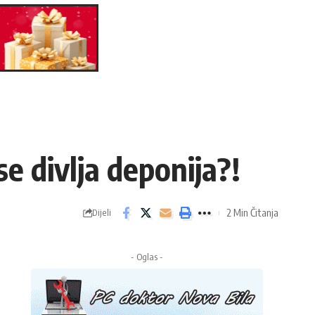
e divlja deponija?!
2 Min Čitanja
Dijeli
- Oglas -