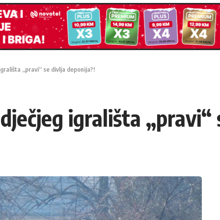
rališta „pravi“ se divlja deponija?!
ečjeg igrališta „pravi“ s