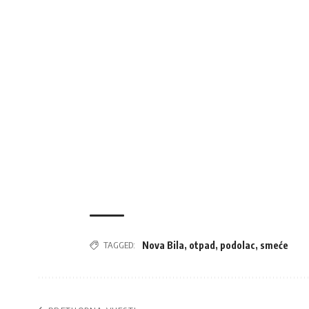
TAGGED:
Nova Bila
,
otpad
,
podolac
,
smeće