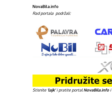
NovaBila.info
Rad portala
podržali:
Stisnite
‘lajk’
i pratite portal
NovaBila.info
i