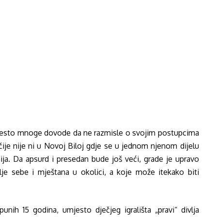
a često mnoge dovode da ne razmisle o svojim postupcima
čije nije ni u Novoj Biloj gdje se u jednom njenom dijelu
nija. Da apsurd i presedan bude još veći, grade je upravo
vlje sebe i mještana u okolici, a koje može itekako biti
ih 15 godina, umjesto dječjeg igrališta „pravi“ divlja