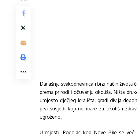
Današnja svakodnevnica i brzi način život
prema prirodi i očuvanju okoliša. Ništa druk
umjesto dječjeg igrališta, gradi divlja depo
prvi susjedi koji ne mare za okoliš i zdra
ugroženo.
U mjestu Podolac kod Nove Bile se već pun