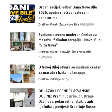
Organizacijski odbor Dana Nove Bile
2026. uputio riječi zahvale svim
donatorima
Društvo
Vijesti
Župa Nova Bila
09/06/2026
Svečano otvoren moderan Centar za
masažu i fizikalnu terapiju u Novoj Biloj
“Vita Nova”
Društvo
Vijesti
Zdravlje
Župa Nova Bila
20/05/2026
U Novoj Biloj otvara se moderni centar
za masažu i fizikalnu terapiju
Društvo
Zdravlje
17/05/2026
ODLAZAK LEGENDE LAŠVANSKE
DOLINE: Preminuo prim. dr. Drago
Džambas, jedan od najistaknutijih
liječnika u povijesti Središnje Bosne