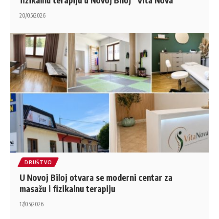
20/05/2026
DRUŠTVO
U Novoj Biloj otvara se moderni centar za
masažu i fizikalnu terapiju
17/05/2026