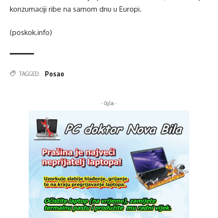
konzumaciji ribe na samom dnu u Europi.
(poskok.info)
Posao
TAGGED:
- Oglas -