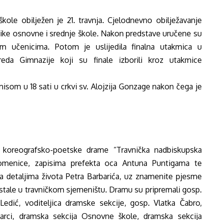
ole obilježen je 21. travnja. Cjelodnevno obilježavanje
nike osnovne i srednje škole. Nakon predstave uručene su
jim učenicima. Potom je uslijedila finalna utakmica u
eda Gimnazije koji su finale izborili kroz utakmice
misom u 18 sati
u crkvi sv. Alojzija Gonzage nakon čega je
z
koreografsko-poetske drame “Travnička nadbiskupska
omenice, zapisima prefekta oca
Antuna Puntigama te
a detaljima života Petra Barbarića, uz znamenite pjesme
stale u travničkom sjemeništu. Dramu su pripremali gosp.
 Ledić, voditeljica dramske sekcije, gosp. Vlatka Čabro,
štarci, dramska
sekcija Osnovne škole, dramska sekcija