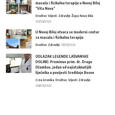
masažu i fizikalnu terapiju u Novoj Biloj
“Vita Nova”
Društvo
Vijesti
Zdravlje
Župa Nova Bila
20/05/2026
U Novoj Biloj otvara se moderni centar
za masažu i fizikalnu terapiju
Društvo
Zdravlje
17/05/2026
ODLAZAK LEGENDE LAŠVANSKE
DOLINE: Preminuo prim. dr. Drago
Džambas, jedan od najistaknutijih
liječnika u povijesti Središnje Bosne
Crna kronika
Društvo
Vijesti
Zdravlje
08/05/2026