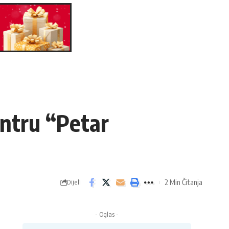
entru “Petar
2 Min Čitanja
Dijeli
- Oglas -