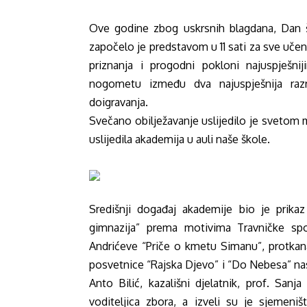
Ove godine zbog uskrsnih blagdana, Dan šk
započelo je predstavom u 11 sati za sve uče
priznanja i progodni pokloni najuspješni
nogometu između dva najuspješnija razr
doigravanja.
Svečano obilježavanje uslijedilo je svetom 
uslijedila akademija u auli naše škole.
Središnji događaj akademije bio je prika
gimnazija” prema motivima Travničke sp
Andrićeve “Priče o kmetu Simanu”, protkan
posvetnice
“Rajska Djevo” i “Do Nebesa” na
Anto Bilić, kazališni djelatnik,
prof. Sanja
voditeljica zbora, a izveli su je sjemeni