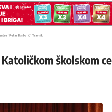
entru “Petar Barbarić” Travnik
u Katoličkom školskom c