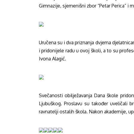
Gimnazije, sjemenišni zbor “Petar Perica” i 
Uručena su i dva priznanja dvjema djelatnic
i pridonijele radu u ovoj školi, a to su prof
Ivona Alagić.
Svečanosti obilježavanja Dana škole pridoni
Ljubuškog. Proslavu su također uveličali br
ravnatelji ostalih škola.
Nakon akademije, upri