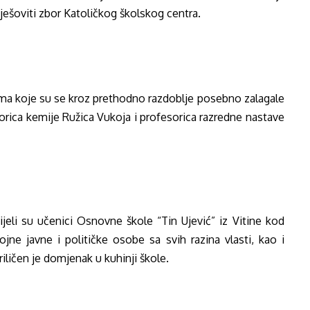
mješoviti zbor Katoličkog školskog centra.
ama koje su se kroz prethodno razdoblje posebno zalagale
esorica kemije Ružica Vukoja i profesorica razredne nastave
jeli su učenici Osnovne škole “Tin Ujević” iz Vitine kod
ojne javne i političke osobe sa svih razina vlasti, kao i
ličen je domjenak u kuhinji škole.