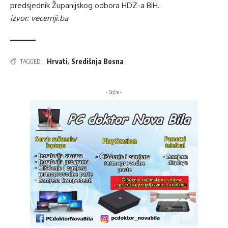
predsjednik Županijskog odbora HDZ-a BiH.
izvor: vecernji.ba
Hrvati
,
Središnja Bosna
TAGGED:
- Oglas -