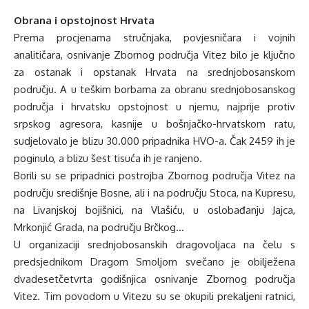
Obrana i opstojnost Hrvata
Prema procjenama stručnjaka, povjesničara i vojnih
analitičara, osnivanje Zbornog područja Vitez bilo je ključno
za ostanak i opstanak Hrvata na srednjobosanskom
području. A u teškim borbama za obranu srednjobosanskog
područja i hrvatsku opstojnost u njemu, najprije protiv
srpskog agresora, kasnije u bošnjačko-hrvatskom ratu,
sudjelovalo je blizu 30.000 pripadnika HVO-a. Čak 2459 ih je
poginulo, a blizu šest tisuća ih je ranjeno.
Borili su se pripadnici postrojba Zbornog područja Vitez na
području središnje Bosne, ali i na području Stoca, na Kupresu,
na Livanjskoj bojišnici, na Vlašiću, u oslobađanju Jajca,
Mrkonjić Grada, na području Brčkog…
U organizaciji srednjobosanskih dragovoljaca na čelu s
predsjednikom Dragom Smoljom svečano je obilježena
dvadesetčetvrta godišnjica osnivanje Zbornog područja
Vitez. Tim povodom u Vitezu su se okupili prekaljeni ratnici,