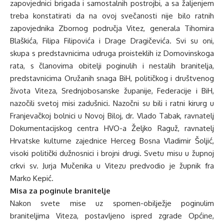
zapovjednici brigada i samostalnih postrojbi, a sa žaljenjem
treba konstatirati da na ovoj svečanosti nije bilo ratnih
zapovjednika Zbornog područja Vitez, generala Tihomira
Blaškića, Filipa Filipovića i Drage Dragičevića. Svi su oni,
skupa s predstavnicima udruga proisteklih iz Domovinskoga
rata, s članovima obitelji poginulih i nestalih branitelja,
predstavnicima Oružanih snaga BiH, političkog i društvenog
života Viteza, Srednjobosanske županije, Federacije i BiH,
nazočili svetoj misi zadušnici. Nazočni su bili i ratni kirurg u
Franjevačkoj bolnici u Novoj Biloj, dr. Vlado Tabak, ravnatelj
Dokumentacijskog centra HVO-a Željko Raguž, ravnatelj
Hrvatske kulturne zajednice Herceg Bosna Vladimir Šoljić,
visoki politički dužnosnici i brojni drugi. Svetu misu u župnoj
crkvi sv. Jurja Mučenika u Vitezu predvodio je župnik fra
Marko Kepić.
Misa za poginule branitelje
Nakon svete mise uz spomen-obilježje poginulim
braniteljima Viteza, postavljeno ispred zgrade Općine,