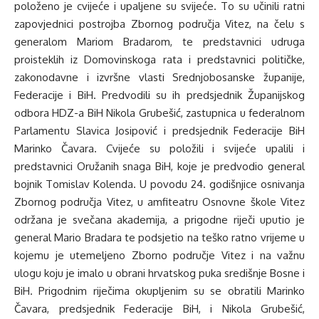
položeno je cvijeće i upaljene su svijeće. To su učinili ratni
zapovjednici postrojba Zbornog područja Vitez, na čelu s
generalom Mariom Bradarom, te predstavnici udruga
proisteklih iz Domovinskoga rata i predstavnici političke,
zakonodavne i izvršne vlasti Srednjobosanske županije,
Federacije i BiH. Predvodili su ih predsjednik Županijskog
odbora HDZ-a BiH Nikola Grubešić, zastupnica u federalnom
Parlamentu Slavica Josipović i predsjednik Federacije BiH
Marinko Čavara. Cvijeće su položili i svijeće upalili i
predstavnici Oružanih snaga BiH, koje je predvodio general
bojnik Tomislav Kolenda. U povodu 24. godišnjice osnivanja
Zbornog područja Vitez, u amfiteatru Osnovne škole Vitez
održana je svečana akademija, a prigodne riječi uputio je
general Mario Bradara te podsjetio na teško ratno vrijeme u
kojemu je utemeljeno Zborno područje Vitez i na važnu
ulogu koju je imalo u obrani hrvatskog puka središnje Bosne i
BiH. Prigodnim riječima okupljenim su se obratili Marinko
Čavara, predsjednik Federacije BiH, i Nikola Grubešić,