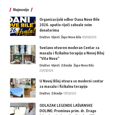
Najnovije
Organizacijski odbor Dana Nove Bile
2026. uputio riječi zahvale svim
donatorima
Društvo
Vijesti
Župa Nova Bila
09/06/2026
Svečano otvoren moderan Centar za
masažu i fizikalnu terapiju u Novoj Biloj
“Vita Nova”
Društvo
Vijesti
Zdravlje
Župa Nova Bila
20/05/2026
U Novoj Biloj otvara se moderni centar
za masažu i fizikalnu terapiju
Društvo
Zdravlje
17/05/2026
ODLAZAK LEGENDE LAŠVANSKE
DOLINE: Preminuo prim. dr. Drago